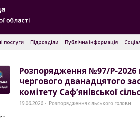
да
ї області
і послуги
Підрозділи
Публічна інформація
Соціа
Розпорядження №97/Р-2026 
чергового дванадцятого за
комітету Саф’янівської сіль
19.06.2026
Розпорядження сільського голови
·