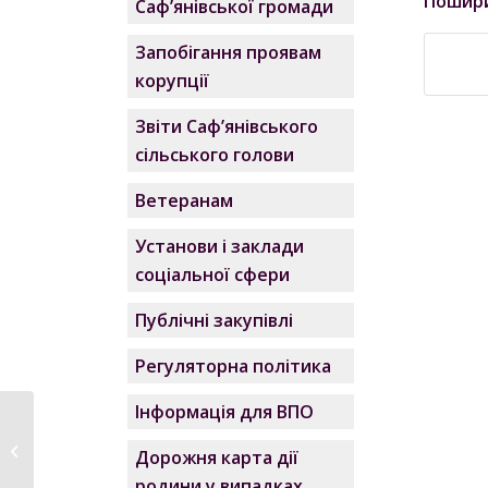
Пошир
Саф’янівської громади
Запобігання проявам
корупції
Звіти Саф’янівського
сільського голови
Ветеранам
Установи і заклади
соціальної сфери
Публічні закупівлі
Регуляторна політика
Інформація для ВПО
Про можливості
здобуття військової
Дорожня карта дії
освіти...
родини у випадках,