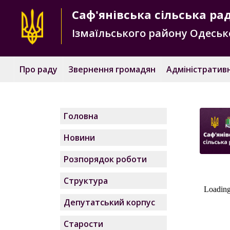
Саф'янівська
сільська ра
Ізмаїльського району
Одесько
Про раду
Звернення громадян
Адміністративн
Головна
Новини
Розпорядок роботи
Структура
Депутатський корпус
Старости