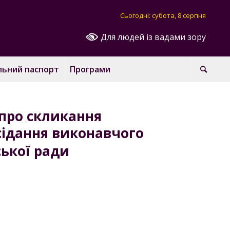
Сьогодні: субота, 8 серпня
Для людей із вадами зору
льний паспорт
Програми
про скликання
сідання виконавчого
ської ради