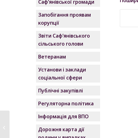
Пошир
Саф’янівської громади
Запобігання проявам
корупції
Звіти Саф’янівського
сільського голови
Ветеранам
Установи і заклади
соціальної сфери
Публічні закупівлі
Регуляторна політика
Інформація для ВПО
В Саф’янівській
громаді відбулась
Дорожня карта дії
чергова...
родини у випадках,