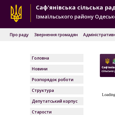
Саф'янівська
сільська ра
Ізмаїльського району
Одесько
Про раду
Звернення громадян
Адміністративн
Головна
Новини
Розпорядок роботи
Структура
Депутатський корпус
Старости