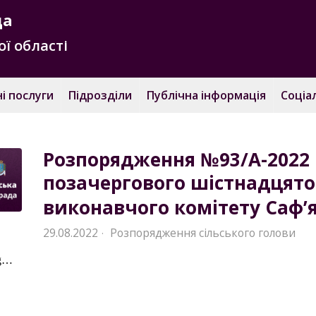
да
ї області
і послуги
Підрозділи
Публічна інформація
Соціа
Розпорядження №93/A-2022 
позачергового шістнадцято
виконавчого комітету Саф’я
29.08.2022
Розпорядження сільського голови
·