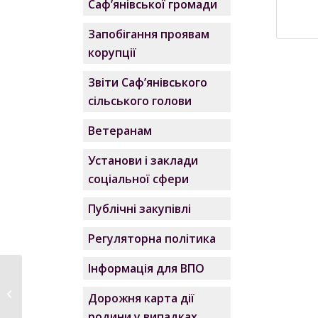
Саф’янівської громади
Запобігання проявам
корупції
Звіти Саф’янівського
сільського голови
Ветеранам
Установи і заклади
соціальної сфери
Публічні закупівлі
Регуляторна політика
Інформація для ВПО
В Саф’янівській
громаді відзначили
Дорожня карта дії
День...
родини у випадках,