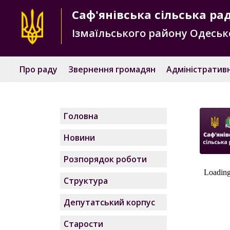
Саф'янівська
сільська ра
Ізмаїльського району
Одесько
Про раду
Звернення громадян
Адміністративн
Головна
Новини
Розпорядок роботи
Структура
Депутатський корпус
Старости