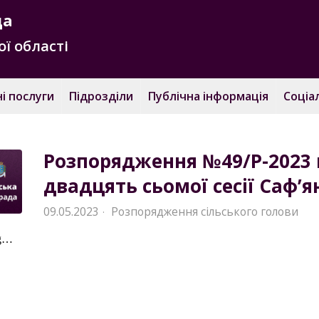
да
ї області
і послуги
Підрозділи
Публічна інформація
Соціа
Розпорядження №49/Р-2023 
двадцять сьомої сесії Саф’я
09.05.2023
Розпорядження сільського голови
·