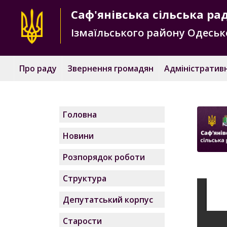
Саф'янівська
сільська ра
Ізмаїльського району
Одесько
Про раду
Звернення громадян
Адміністративн
Головна
Новини
Розпорядок роботи
Структура
Депутатський корпус
Старости