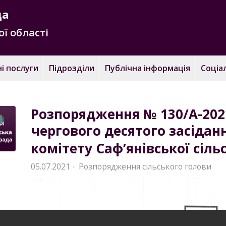
да
ї області
і послуги
Підрозділи
Публічна інформація
Соціа
Розпорядження № 130/A-202
чергового десятого засідан
комітету Саф’янівської сіль
05.07.2021
Розпорядження сільського голови
·