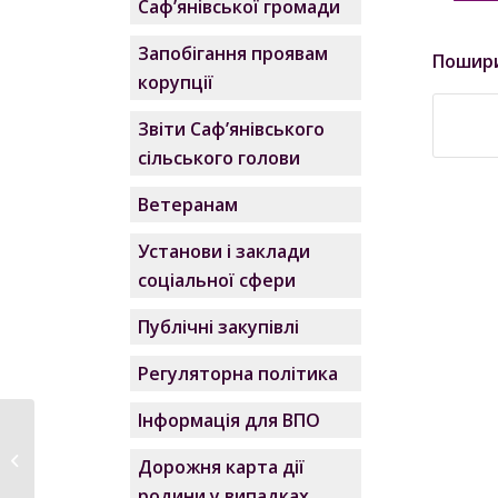
Саф’янівської громади
Запобігання проявам
Пошир
корупції
Звіти Саф’янівського
сільського голови
Ветеранам
Установи і заклади
соціальної сфери
Публічні закупівлі
Регуляторна політика
Інформація для ВПО
З Днем Військово-
Морських Сил
Дорожня карта дії
України!
родини у випадках,