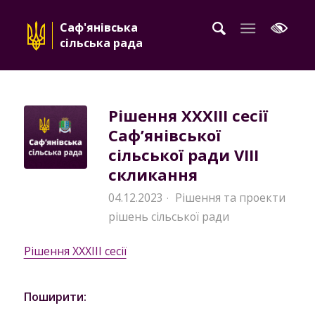
Саф'янівська
сільська рада
Рішення XXXIII сесії
Саф’янівської
сільської ради VIII
скликання
04.12.2023
Рішення та проекти
·
рішень сільської ради
Рішення XXXIII сесії
Поширити: