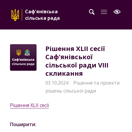
Саф'янівська
сільська рада
Рішення XLII сесії
Саф’янівської
сільської ради VIII
скликання
03.10.2024
Рішення та проекти
·
рішень сільської ради
Рішення XLII сесії
Поширити: