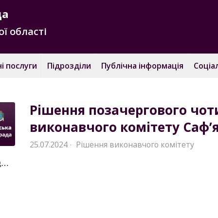
да
ї області
і послуги
Підрозділи
Публічна інформація
Соціа
Рішення позачергового чот
виконавчого комітету Саф’я
25.07.2024
Рішення виконавчого комітету
·