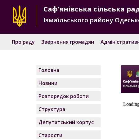
Саф'янівська
сільська ра
Ізмаїльського району
Одесько
Про раду
Звернення громадян
Адміністративн
Головна
Новини
Розпорядок роботи
Структура
Депутатський корпус
Старости