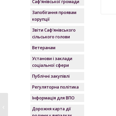
Саф’янівської громади
Запобігання проявам
корупції
Звіти Саф’янівського
сільського голови
Ветеранам
Установи і заклади
соціальної сфери
Публічні закупівлі
Регуляторна політика
Інформація для ВПО
Розпорядження
№223/Р-2024 про
Дорожня карта дії
скликання
родини у випадках,
чергового...