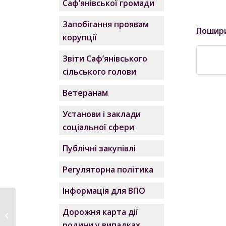
Саф’янівської громади
Запобігання проявам
Пошир
корупції
Звіти Саф’янівського
сільського голови
Ветеранам
Установи і заклади
соціальної сфери
Публічні закупівлі
Регуляторна політика
Інформація для ВПО
Довідка про
Дорожня карта дії
громадські слухання
родини у випадках,
та консультації...