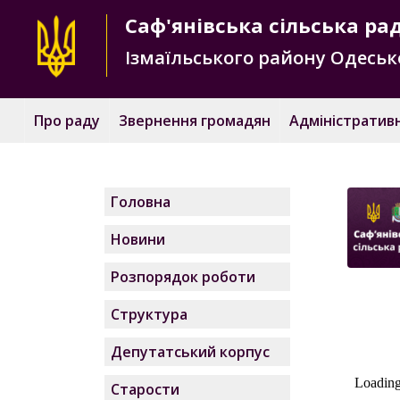
Саф'янівська
сільська ра
Ізмаїльського району
Одесько
Про раду
Звернення громадян
Адміністративн
Головна
Новини
Розпорядок роботи
Структура
Депутатський корпус
Старости