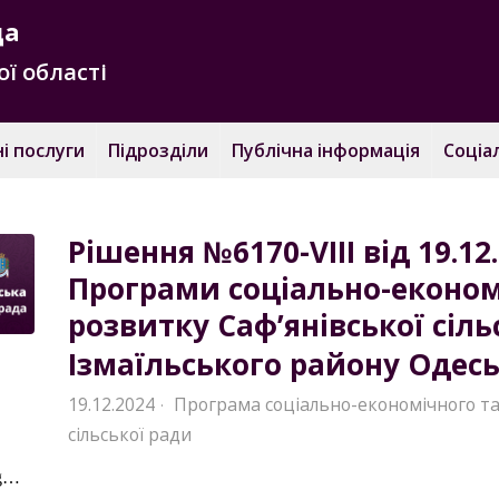
да
ї області
і послуги
Підрозділи
Публічна інформація
Соціа
Рішення №6170-VIII від 19.1
Програми соціально-економ
розвитку Саф’янівської сіль
Ізмаїльського району Одеськ
19.12.2024
Програма соціально-економічного та
·
сільської ради