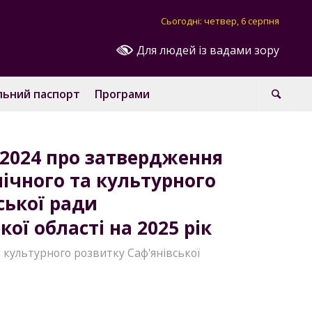
Сьогодні: четвер, 6 серпня
Для людей із вадами зору
льний паспорт
Програми
2.2024 про затвердження
ічного та культурного
ської ради
ої області на 2025 рік
 культурного розвитку Саф'янівської