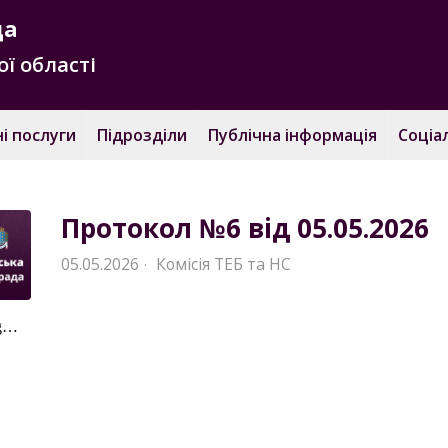
да
ї області
і послуги
Підрозділи
Публічна інформація
Соціа
Протокол №6 від 05.05.2026
05.05.2026
Комісія ТЕБ та НС
·