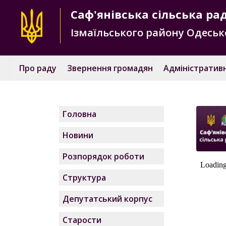
Саф'янівська
сільська ра
Ізмаїльського району
Одесько
Про раду
Звернення громадян
Адміністративн
Головна
Новини
Розпорядок роботи
Структура
Депутатський корпус
Старости