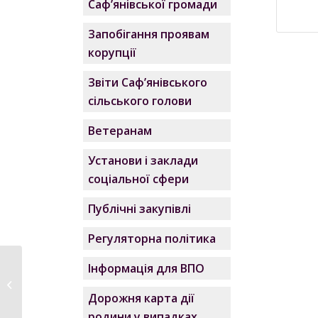
Саф’янівської громади
Запобігання проявам
корупції
Звіти Саф’янівського
сільського голови
Ветеранам
Установи і заклади
соціальної сфери
Публічні закупівлі
Регуляторна політика
Чи знаєте ви, що
Інформація для ВПО
таке
незадекларована
Дорожня карта дії
пра...
родини у випадках,