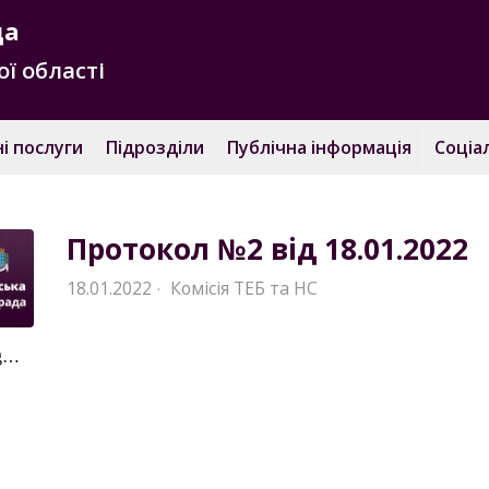
да
ї області
і послуги
Підрозділи
Публічна інформація
Соціа
Протокол №2 від 18.01.2022
18.01.2022
Комісія ТЕБ та НС
·