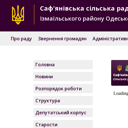
Саф'янівська
сільська ра
Ізмаїльського району
Одесько
Про раду
Звернення громадян
Адміністративн
Головна
Новини
Розпорядок роботи
Структура
Депутатський корпус
Старости