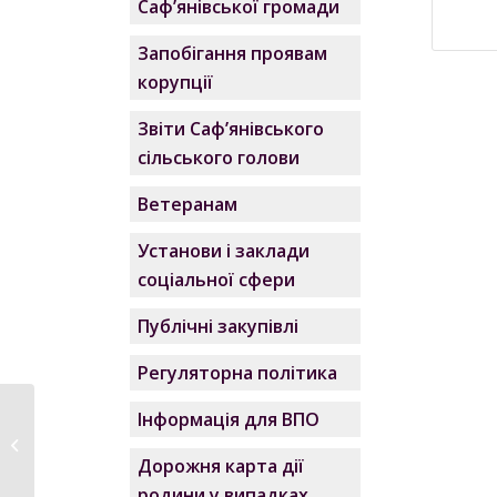
Саф’янівської громади
Запобігання проявам
корупції
Звіти Саф’янівського
сільського голови
Ветеранам
Установи і заклади
соціальної сфери
Публічні закупівлі
Регуляторна політика
Інформація для ВПО
Паспорт бюджетної
програми місцевого
Дорожня карта дії
бюджету...
родини у випадках,