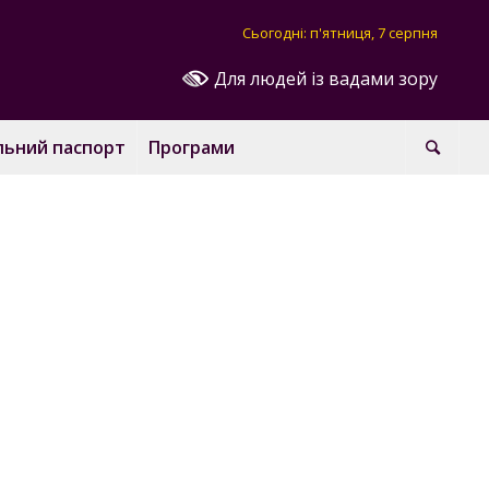
Сьогодні: п'ятниця, 7 серпня
Для людей із вадами зору
льний паспорт
Програми