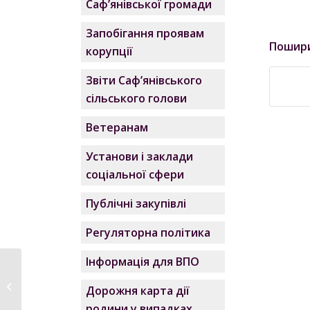
Саф’янівської громади
Запобігання проявам
Пошир
корупції
Звіти Саф’янівського
сільського голови
Ветеранам
Установи і заклади
соціальної сфери
Публічні закупівлі
Регуляторна політика
Інформація для ВПО
Чули про прийомну
сім’ю, але не знаєте,
Дорожня карта дії
що...
родини у випадках,