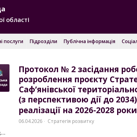
да
ї області
і послуги
Підрозділи
Публічна інформація
Соціа
Протокол № 2 засідання роб
розроблення проєкту Страте
Саф’янівської територіальн
(з перспективою дії до 2034)
реалізації на 2026-2028 рок
06.04.2026
Стратегія розвитку
·