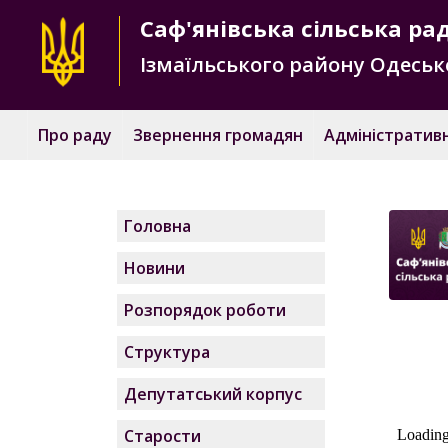
Саф'янівська
сільська ра
Ізмаїльського району
Одесько
Про раду
Звернення громадян
Адміністративн
Головна
Новини
Розпорядок роботи
Структура
Депутатський корпус
Старости