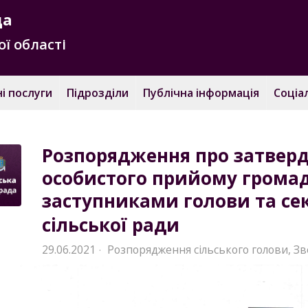
да
ї області
і послуги
Підрозділи
Публічна інформація
Соціа
Розпорядження про затверд
особистого прийому громад
заступниками голови та се
сільської ради
29.06.2021
Розпорядження сільського голови
,
Зв
·