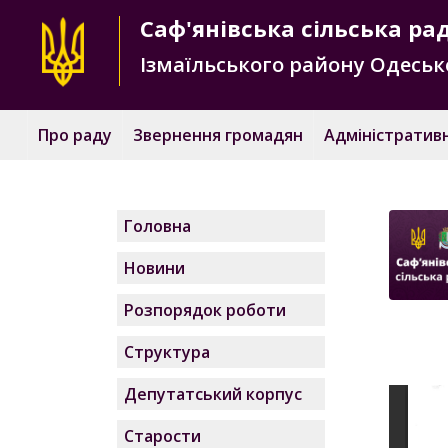
Саф'янівська
сільська ра
Ізмаїльського району
Одесько
Про раду
Звернення громадян
Адміністративн
Головна
Новини
Розпорядок роботи
Структура
Депутатський корпус
Старости