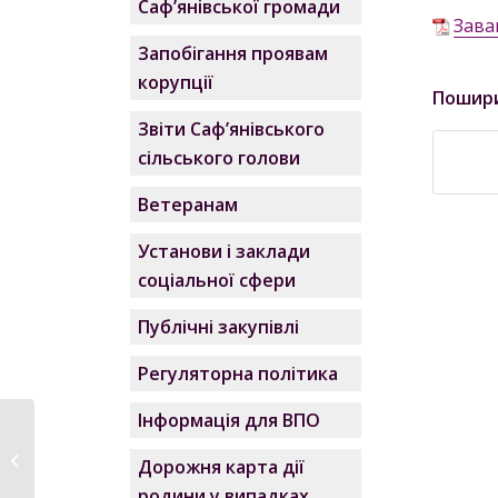
Саф’янівської громади
Зава
Запобігання проявам
корупції
Пошир
Звіти Саф’янівського
сільського голови
Ветеранам
Установи і заклади
соціальної сфери
Публічні закупівлі
Регуляторна політика
Інформація для ВПО
Саф’янівська громада
відзначила День
Дорожня карта дії
Конституції...
родини у випадках,