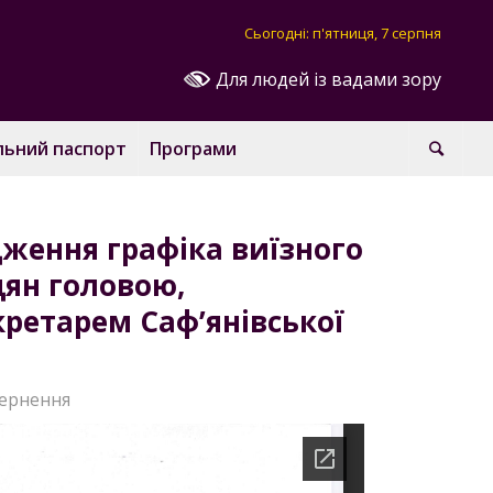
Сьогодні: п'ятниця, 7 серпня
Для людей із вадами зору
льний паспорт
Програми
ження графіка виїзного
ян головою,
кретарем Саф’янівської
ернення