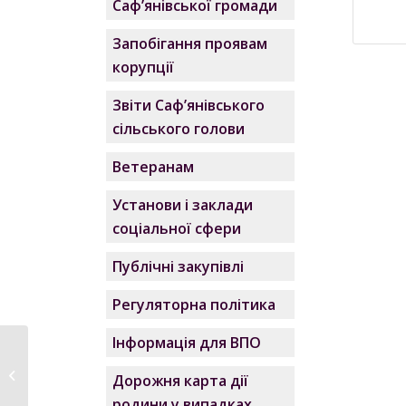
Саф’янівської громади
Запобігання проявам
корупції
Звіти Саф’янівського
сільського голови
Ветеранам
Установи і заклади
соціальної сфери
Публічні закупівлі
Регуляторна політика
Інформація для ВПО
В Саф’янівській
сільській раді
Дорожня карта дії
відбулось...
родини у випадках,