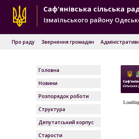
Саф'янівська
сільська ра
Ізмаїльського району
Одесько
Про раду
Звернення громадян
Адміністративн
Головна
Новини
Розпорядок роботи
Структура
Депутатський корпус
Старости