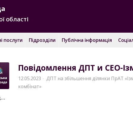
да
ї області
і послуги
Підрозділи
Публічна інформація
Соціа
Повідомлення ДПТ и СЕО-Із
12.05.2023
ДПТ на збільшення ділянки ПрАТ «І
·
комбінат»