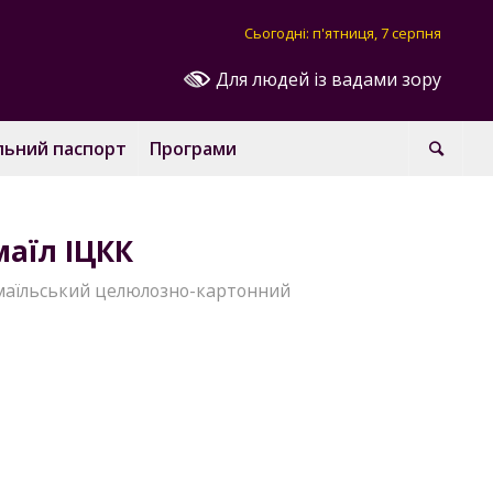
Сьогодні: п'ятниця, 7 серпня
Для людей із вадами зору
льний паспорт
Програми
маїл ІЦКК
змаїльський целюлозно-картонний