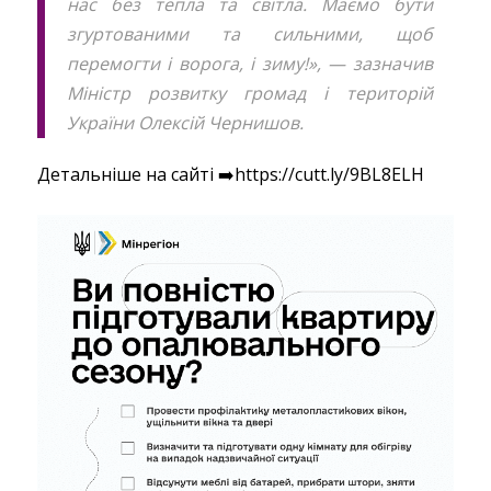
нас без тепла та світла. Маємо бути
згуртованими та сильними, щоб
перемогти і ворога, і зиму!», — зазначив
Міністр розвитку громад і територій
України Олексій Чернишов.
Детальніше на сайті ➡️https://cutt.ly/9BL8ELH