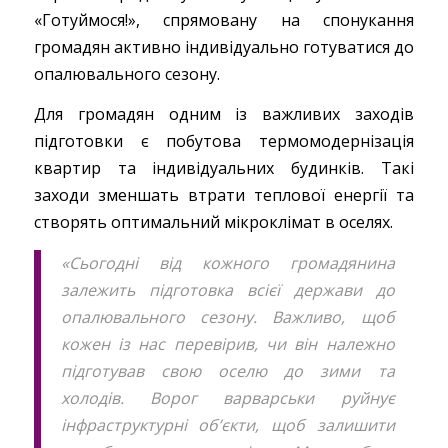
«Готуймося!», спрямовану на спонукання
громадян активно індивідуально готуватися до
опалювального сезону.
Для громадян одним із важливих заходів
підготовки є побутова термомодернізація
квартир та індивідуальних будинків. Такі
заходи зменшать втрати теплової енергії та
створять оптимальний мікроклімат в оселях.
«Сьогодні від кожного громадянина
залежить підготовка всієї держави до
опалювального сезону. Важливо, щоб
кожен із нас перевірив, чи він належно
підготував свою оселю до зими та
холодів. Ворог варварськи руйнує
інфраструктурні об’єкти, щоб залишити