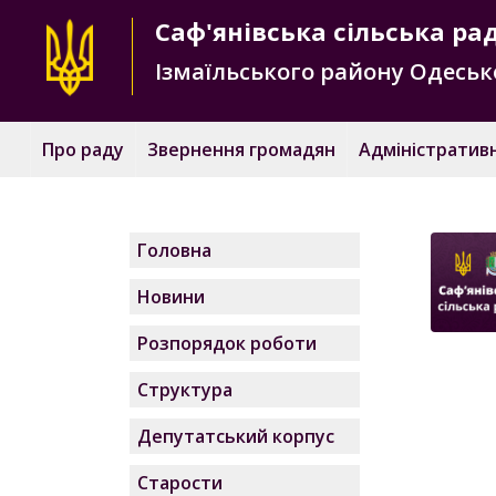
Саф'янівська
сільська ра
Ізмаїльського району
Одесько
Про раду
Звернення громадян
Адміністративн
Головна
Новини
Розпорядок роботи
Структура
Депутатський корпус
Старости