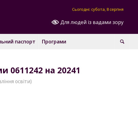
Сьогодні: субота, 8 серпня
Для людей із вадами зору
льний паспорт
Програми
и 0611242 на 20241
ління освіти)