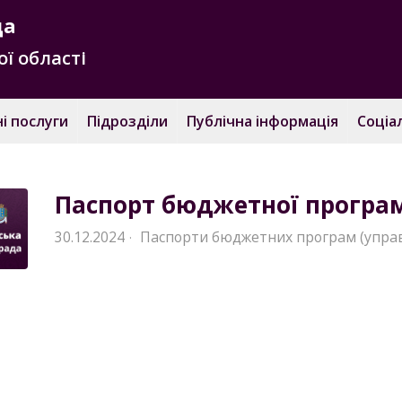
да
ї області
і послуги
Підрозділи
Публічна інформація
Соціа
Паспорт бюджетної програм
30.12.2024
Паспорти бюджетних програм (управ
·