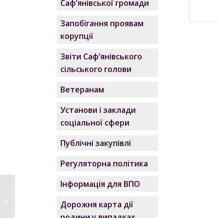
Саф’янівської громади
Запобігання проявам
корупції
Звіти Саф’янівського
сільського голови
Ветеранам
Установи і заклади
соціальної сфери
Публічні закупівлі
Регуляторна політика
Інформація для ВПО
Саф’янівська громада
Дорожня карта дії
передала чергову...
родини у випадках,