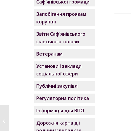
Саф’янівської громади
Запобігання проявам
корупції
Звіти Саф’янівського
сільського голови
Ветеранам
Установи і заклади
соціальної сфери
Публічні закупівлі
Регуляторна політика
Інформація для ВПО
Паспорт бюджетної
програми 0611010 на
Дорожня карта дії
2024
родини у випадках,