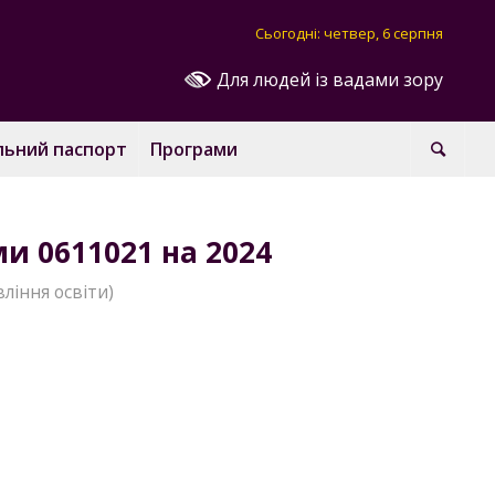
Сьогодні: четвер, 6 серпня
Для людей із вадами зору
льний паспорт
Програми
и 0611021 на 2024
ління освіти)