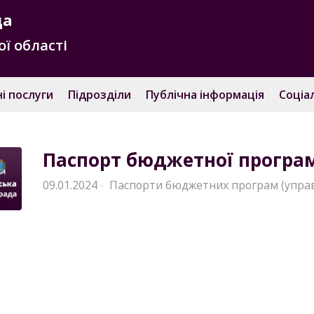
да
ї області
і послуги
Підрозділи
Публічна інформація
Соціа
Паспорт бюджетної програм
09.01.2024
Паспорти бюджетних програм (управ
·