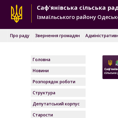
Саф'янівська
сільська ра
Ізмаїльського району
Одесько
Про раду
Звернення громадян
Адміністративн
Головна
Новини
Розпорядок роботи
Структура
Депутатський корпус
Старости