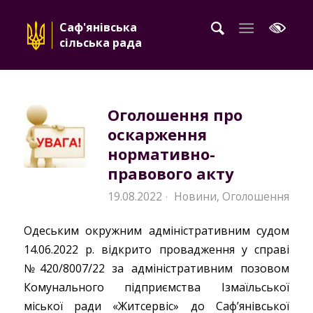
Саф'янівська
сільська рада
Оголошення про
оскарження
нормативно-
правового акту
19.08.2022
Новини
,
Оголошення
·
Одеським окружним адміністративним судом
14.06.2022 р. відкрито провадження у справі
№420/8007/22 за адміністративним позовом
Комунального підприємства Ізмаїльської
міської ради «Житсервіс» до Саф’янівської