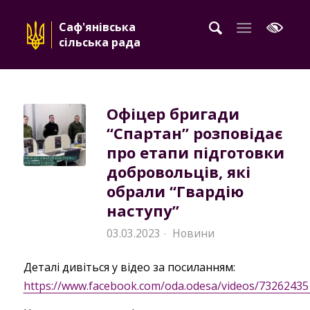
Саф'янівська
сільська рада
Офіцер бригади
“Спартан” розповідає
про етапи підготовки
добровольців, які
обрали “Гвардію
наступу”
03.03.2023
Новини
·
Деталі дивіться у відео за посиланням:
https://www.facebook.com/oda.odesa/videos/7326243