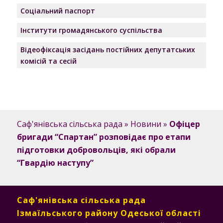
Соціальний паспорт
Інститути громадянського суспільства
Відеофіксація засідань постійних депутатських
комісій та сесій
Саф'янівська сільська рада
»
Новини
»
Офіцер
бригади “Спартан” розповідає про етапи
підготовки добровольців, які обрали
“Гвардію наступу”
Саф'янівська сільська рада
Ізмаїльського району Одеської області