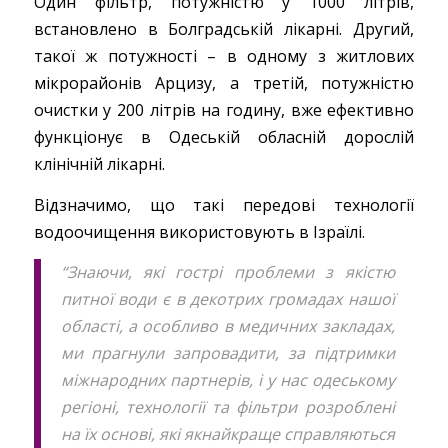
Один фільтр, потужністю у 1000 літрів,
встановлено в Болградській лікарні. Другий,
такої ж потужності – в одному з житлових
мікрорайонів Арцизу, а третій, потужністю
очистки у 200 літрів на годину, вже ефективно
функціонує в Одеській обласній дорослій
клінічній лікарні.
Відзначимо, що такі передові технології
водоочищення використовують в Ізраїлі.
“Знаючи, які гострі проблеми з якістю
питної води є в декотрих громадах нашої
області, а особливо в медичних закладах,
ми прагнули запровадити, за підтримки
міжнародних партнерів, і у нас одеському
регіоні, технології та фільтри розроблені
на їх основі, які якнайкраще справляються