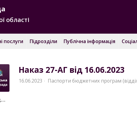
да
ї області
і послуги
Підрозділи
Публічна інформація
Соціа
Наказ 27-АГ від 16.06.2023
16.06.2023
Паспорти бюджетних програм (відді
·