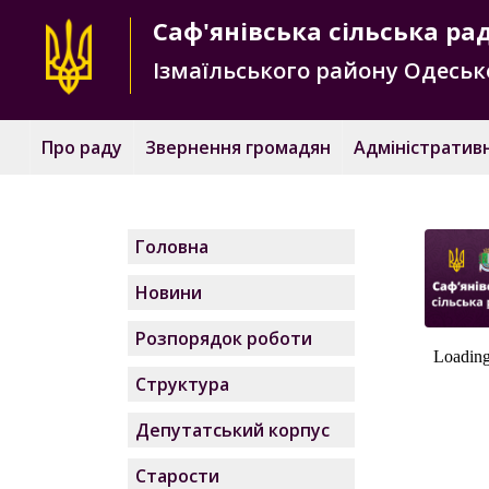
Саф'янівська
сільська ра
Ізмаїльського району
Одесько
Про раду
Звернення громадян
Адміністративн
Головна
Новини
Розпорядок роботи
Структура
Депутатський корпус
Старости