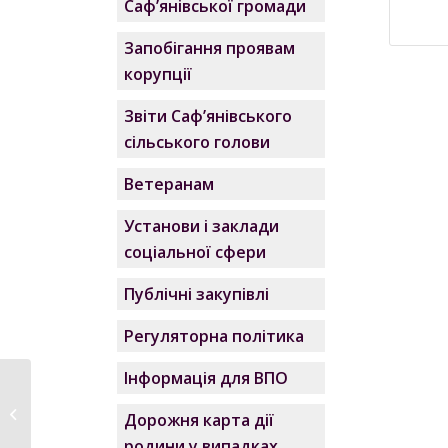
Саф’янівської громади
Запобігання проявам
корупції
Звіти Саф’янівського
сільського голови
Ветеранам
Установи і заклади
соціальної сфери
Публічні закупівлі
Регуляторна політика
Інформація для ВПО
Паспорт бюджетної
програми 3710160 на
Дорожня карта дії
2023 рік...
родини у випадках,