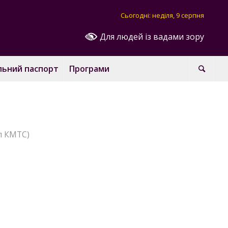
Сьогодні: неділя, 9 серпня
Для людей із вадами зору
льний паспорт
Програми
л КМТС)