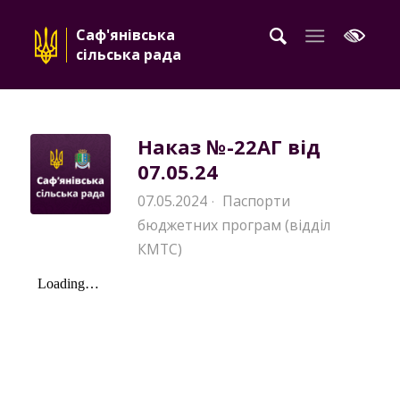
Саф'янівська
сільська рада
Наказ №-22АГ від
07.05.24
07.05.2024
Паспорти
·
бюджетних програм (відділ
КМТС)