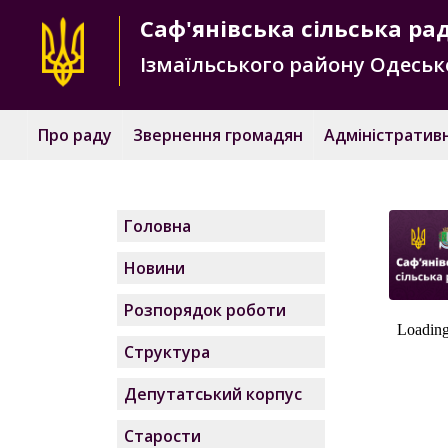
Саф'янівська
сільська ра
Ізмаїльського району
Одесько
Про раду
Звернення громадян
Адміністративн
Головна
Новини
Розпорядок роботи
Структура
Депутатський корпус
Старости