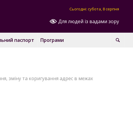
Сьогодні: субота, 8 серпня
Для людей із вадами зору
льний паспорт
Програми
я, зміну та коригування адрес в межах