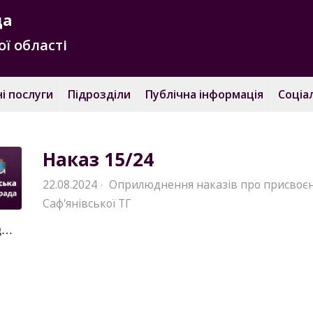
да
ї області
і послуги
Підрозділи
Публічна інформація
Соціа
Наказ 15/24
22.08.2024
Оприлюднення наказів про присвоєнн
·
Саф'янівської ТГ