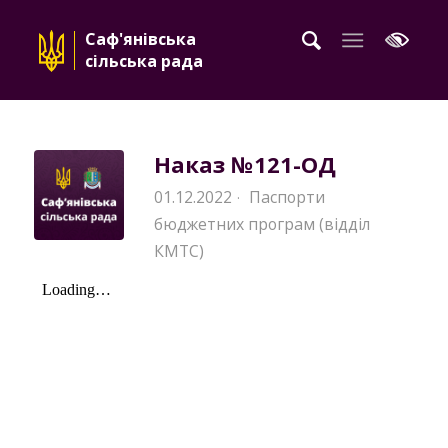
Саф'янівська
сільська рада
Наказ №121-OД
01.12.2022
Паспорти
·
бюджетних програм (відділ
КМТС)