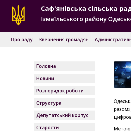
Саф'янівська
сільська ра
Ізмаїльського району
Одесько
Про раду
Звернення громадян
Адміністративн
Головна
Новини
Розпорядок роботи
Одеськ
Структура
разом»
Депутатський корпус
цифров
Старости
Метою 