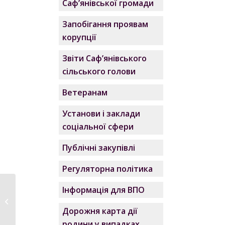
Саф’янівської громади
Запобігання проявам
корупції
Звіти Саф’янівського
сільського голови
Ветеранам
Установи і заклади
соціальної сфери
Публічні закупівлі
Регуляторна політика
Інформація для ВПО
КПК1015041 №62-аг
від 10.12.24
Дорожня карта дії
родини у випадках,