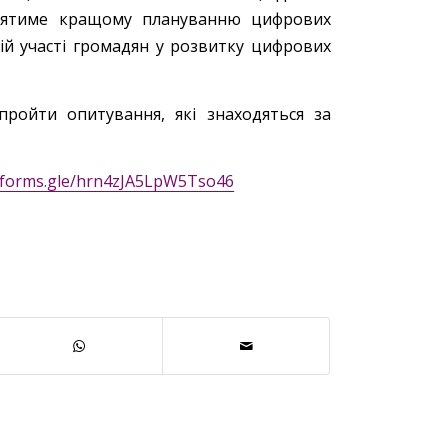
приятиме кращому плануванню цифрових
ій участі громадян у розвитку цифрових
ройти опитування, які знаходяться за
//forms.gle/hrn4zJA5LpW5Tso46