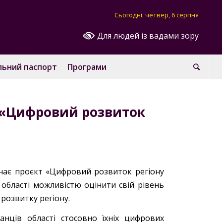
Сьогодні: четвер, 6 серпня
Для людей із вадами зору
льний паспорт
Програми
 «Цифровий розвиток
инає проєкт «Цифровий розвиток регіону
області можливістю оцінити свій рівень
розвитку регіону.
нців області стосовно їхніх цифрових