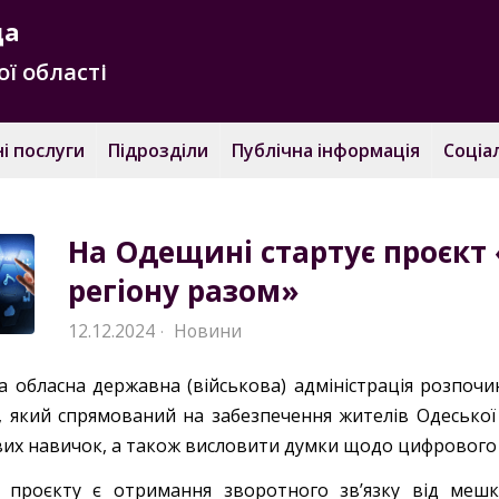
да
ї області
і послуги
Підрозділи
Публічна інформація
Соціа
На Одещині стартує проєкт
регіону разом»
12.12.2024
Новини
·
а обласна державна (військова) адміністрація розпоч
, який спрямований на забезпечення жителів Одеської 
их навичок, а також висловити думки щодо цифрового 
проєкту є отримання зворотного зв’язку від мешка