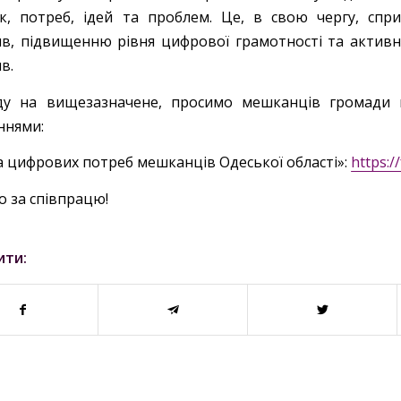
к, потреб, ідей та проблем. Це, в свою чергу, с
тив, підвищенню рівня цифрової грамотності та активн
ив.
ду на вищезазначене, просимо мешканців громади п
ннями:
а цифрових потреб мешканців Одеської області»:
https:
о за співпрацю!
ити: