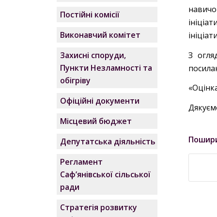
навичо
Постійні комісії
ініціа
Виконавчий комітет
ініціат
З огля
Захисні споруди,
Пункти Незламності та
посила
обігріву
«Оцінк
Офіційні документи
Дякуєм
Місцевий бюджет
Пошир
Депутатська діяльність
Регламент
Саф’янівської сільської
ради
Стратегія розвитку