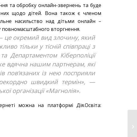
ання та обробку онлайн-звернень та буде
ених щодо дітей. Вона також є членом
альне насильство над дітьми онлайн –
у повномасштабного вторгнення.
 – це окремий вид злочину, який
ливо тільки у тісній співпраці з
 та Департаментом Кіберполіції
уже вдячна нашим партнерам, які
в пов’язаних із нею посприяли
 рекордно швидкий термін», —
кої організації «Магнолія».
рнеті можна на платформі Дія.Освіта: