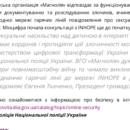
ська організація «Магнолія» відповідає за функціонув
и документуванню та розслідуванню злочинів, вчин
одної мережі гарячих ліній повідомлення про сексу
. Мінцифра почала консультації з INHOPE ще до початк
ксуальне насильство над дитиною в інтернеті
має кордонів і протидіяти цій злочинності мож
ністерством цифрової трансформації України
іональної поліції України. ВГО «Магнолія» д
при повномасштабну війну та чимало викликі
єднанню гарячої лінії до мережі INHOPE в
ідомляє Євгенія Ткаченко, Президент громадсь
но ознайомитися з інформацією про безпеку в інте
osvita.diia.gov.ua/catalog/topic/online-security
оліція Національної поліції України
ити: