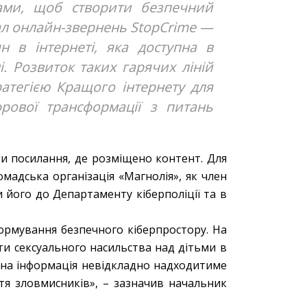
ами, щоб створити безпечний
ал онлайн-звернень StopCrime —
 в інтернеті, яка доступна в
і. Розвиток таких гарячих ліній
атегією Кращого інтернету для
рової трансформації з питань
и посилання, де розміщено контент. Для
мадська організація «Магнолія», як член
 його до Департаменту кіберполіції та в
формування безпечного кіберпростору. На
и сексуального насильства над дітьми в
жена інформація невідкладно надходитиме
тя зловмисників», – зазначив начальник