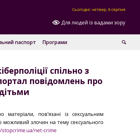
Сьогодні: четвер, 6 серпня
Для людей із вадами зору
льний паспорт
Програми
берполіції спільно з
портал повідомлень про
 дітьми
 матеріали, пов’язані із сексуальним
о можливий злочин на тему сексуального
//stopcrime.ua/net-crime