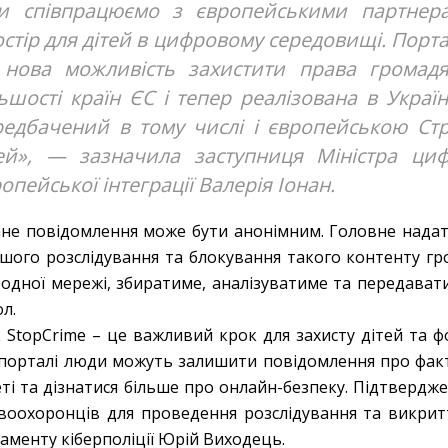
и співпрацюємо з європейськими партнер
стір для дітей в цифровому середовищі. Порт
 нова можливість захистити права громадян
ьшості країн ЄС і тепер реалізована в Україн
редбачений в тому числі і європейською Стр
тей», — зазначила заступниця Міністра циф
опейської інтеграції Валерія Іонан.
ане повідомлення може бути анонімним. Головне надат
шого розслідування та блокування такого контенту гро
одної мережі, збиратиме, аналізуватиме та передавати
л.
к StopCrime – це важливий крок для захисту дітей та 
порталі люди можуть залишити повідомлення про факт
еті та дізнатися більше про онлайн-безпеку. Підтверд
воохоронців для проведення розслідування та викрит
аменту кіберполіції Юрій Виходець.