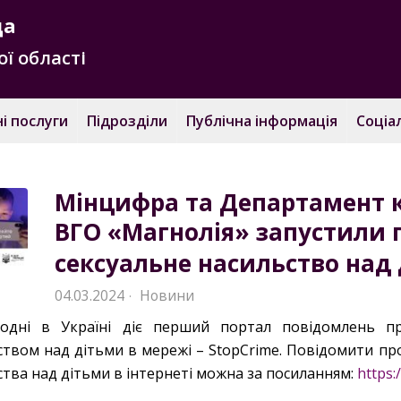
да
ї області
і послуги
Підрозділи
Публічна інформація
Соціа
Мінцифра та Департамент кі
ВГО «Магнолія» запустили 
сексуальне насильство над
04.03.2024
Новини
·
годні в Україні діє перший портал повідомлень про
ством над дітьми в мережі – StopCrime. Повідомити пр
ства над дітьми в інтернеті можна за посиланням:
https: