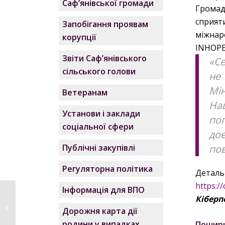
Саф’янівської громади
Громад
сприят
Запобігання проявам
міжнар
корупції
INHOPE
Звіти Саф’янівського
«Се
сільського голови
не 
Мі
Ветеранам
Нац
Установи і заклади
по
соціальної сфери
до
Публічні закупівлі
пов
Регуляторна політика
Деталь
https://
Інформація для ВПО
Розпорядження №57/
Кіберп
Р-2024 про скликання
Дорожня карта дії
чергового...
родини у випадках,
Пошир