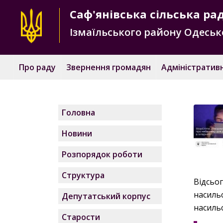
Саф'янівська
сільська ра
Ізмаїльського району
Одесько
Про раду
Звернення громадян
Адміністративн
Головна
Новини
Розпорядок роботи
Структура
Відсьо
насиль
Депутатський корпус
насиль
Старости