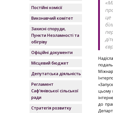
«М
Постійні комісії
про
це
Виконавчий комітет
біл
Захисні споруди,
пе
Пункти Незламності та
ді
обігріву
євр
Офіційні документи
Надісл
Місцевий бюджет
подаль
Міжнар
Депутатська діяльність
Інтерпо
Регламент
«Запус
Саф’янівської сільської
цьому 
ради
інтерн
до пра
Стратегія розвитку
Департ