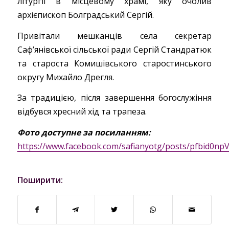
літургії в місцевому храмі, яку очолив
архієпископ Болградський Сергій.
Привітали мешканців села секретар
Сафʼянівської сільської ради Сергій Стандратюк
та староста Комишівського старостинського
округу Михайло Дрегля.
За традицією, після завершення богослужіння
відбувся хресний хід та трапеза.
Фото доступне за посиланням:
https://www.facebook.com/safianyotg/posts/pfbi
Поширити: