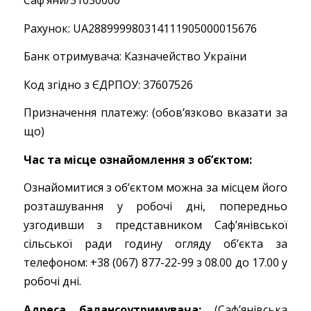
Рахунок: UA288999980314111905000015676
Банк отримувача: Казначейство України
Код згідно з ЄДРПОУ: 37607526
Призначення платежу: (обов’язково вказати за
що)
Час та місце ознайомлення з об’єктом:
Ознайомитися з об’єктом можна за місцем його
розташування у робочі дні, попередньо
узгодивши з представником Саф’янівської
сільської ради годину огляду об’єкта за
телефоном: ­­­­­­­­+38 (067) 877-22-99 з 08.00 до 17.00 у
робочі дні.
Адреса балансоутримувача:
(Саф’янівська