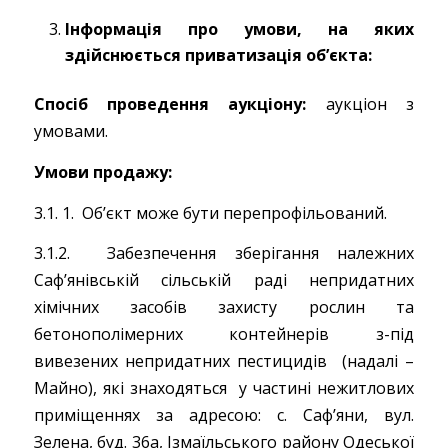
Інформація про умови, на яких
здійснюється приватизація об’єкта:
Спосіб проведення аукціону:
аукціон з
умовами.
Умови продажу:
3.1. 1. Об’єкт може бути перепрофільований.
3.1.2. Забезпечення зберігання належних
Саф’янівській сільській раді непридатних
хімічних засобів захисту рослин та
бетонополімерних контейнерів з-під
вивезених непридатних пестицидів (надалі –
Майно), які знаходяться у частині нежитлових
приміщеннях за адресою: с. Саф’яни, вул.
Зелена, буд. 36а, Ізмаїльського району Одеської