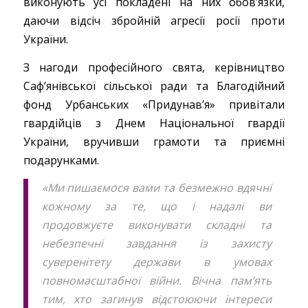
виконують усі покладені на них обов’язки,
даючи відсіч збройній агресії росії проти
України.
З нагоди професійного свята, керівництво
Сафʼянівської сільської ради та Благодійний
фонд Урбанських «Придунавʼя» привітали
гвардійців з Днем Національної гвардії
України, вручивши грамоти та приємні
подарунками.
«Ми пишаємося вами та безмежно вдячні
кожному за те, що і надалі ви
продовжуєте виконувати складні та
небезпечні завдання із захисту
суверенітету держави в умовах
повномасштабної війни. Вічна памʼять
тим, хто загинув відстоюючи інтереси