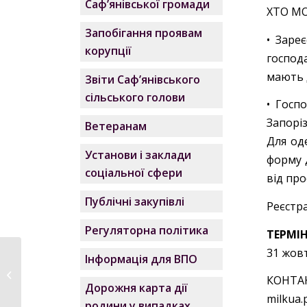
Саф’янівської громади
ХТО М
Запобігання проявам
• Заре
корупції
господ
мають 
Звіти Саф’янівського
сільського голови
• Госп
Запоріз
Ветеранам
Для од
Установи і заклади
форму 
соціальної сфери
від про
Публічні закупівлі
Реєстр
Регуляторна політика
ТЕРМІ
31 жовт
Інформація для ВПО
Заява про
визначення обсягу
КОНТА
Дорожня карта дії
стратегічної...
milkua.
родини у випадках,