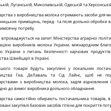
ькій, Луганській, Миколаївській, Одеській та Херсонській
арства з виробництва молока отримають засоби для мит
ицьких приміщень, перед- та після доїльної обробки вим
имісячну потребу.
 впроваджується на запит Міністерства аграрної політи
іацією виробників молока України, міжнародним бла
ю України з питань безпечності харчових продуктів
тва Швейцарії в Україні.
ьшого товари будуть закуплені у локальних постачал
ництва Геа, ДеЛаваль та Сід Лайнс, щоб не пор
арствами з виробництва молока, задля відновлення ї
ідно до вимог виробника доїльного обладнання.
арства самостійно обирають постачальника товарів, в
овані закупівлі базових засобів гігієни для покриття пот