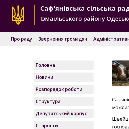
Саф'янівська
сільська ра
Ізмаїльського району
Одесько
Про раду
Звернення громадян
Адміністративн
Головна
Новини
Розпорядок роботи
Саф’ян
Структура
можлив
Депутатський корпус
Швейца
Старости
господ