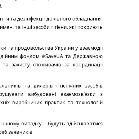
.
тя та дезінфекції доїльного обладнання,
ені та інші засоби гігієни, які покриють
ки та продовольства України у взаємодії
годійним фондом #SaveUA та Державною
 та захисту споживачів за координації
ьників та дилерів гігієнічних засобів
ушувати вибудовані взаємозв’язки з
хніх виробничих практик та технологій
 іншому випадку – будуть здійснюватися
реб заявників.