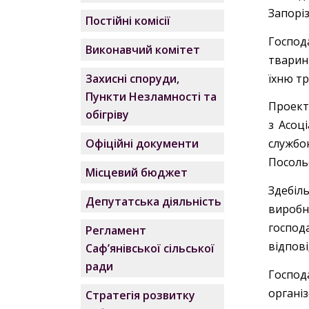
Запоріз
Постійні комісії
Господ
Виконавчий комітет
тваринн
їхню тр
Захисні споруди,
Пункти Незламності та
Проект
обігріву
з Асоц
Офіційні документи
службо
Посольс
Місцевий бюджет
Здебіл
Депутатська діяльність
вироб
господ
Регламент
відпов
Саф’янівської сільської
ради
Господ
організ
Стратегія розвитку