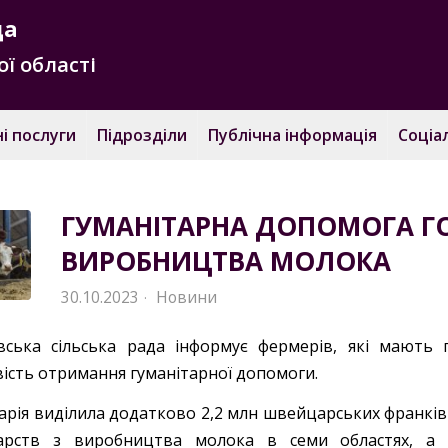
да
ї області
і послуги
Підрозділи
Публічна інформація
Соціа
ГУМАНІТАРНА ДОПОМОГА Г
ВИРОБНИЦТВА МОЛОКА
30.10.2023
Новини
·
івська сільська рада інформує фермерів, які мають
ість отримання гуманітарної допомоги.
рія виділила додатково 2,2 млн швейцарських франків 
арств з виробництва молока в семи областях, а с