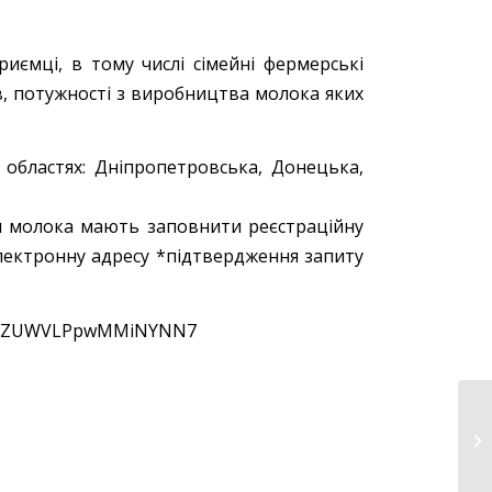
риємці, в тому числі сімейні фермерські
, потужності з виробництва молока яких
областях: Дніпропетровська, Донецька,
и молока мають заповнити реєстраційну
лектронну адресу *підтвердження запиту
gle/1ZUWVLPpwMMiNYNN7