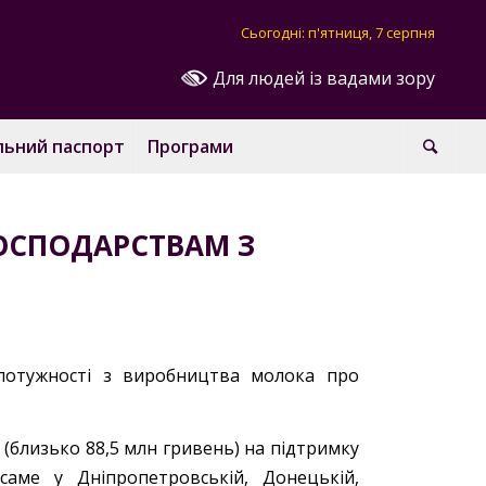
Сьогодні: п'ятниця, 7 серпня
Для людей із вадами зору
льний паспорт
Програми
ОСПОДАРСТВАМ З
 потужності з виробництва молока про
(близько 88,5 млн гривень) на підтримку
аме у Дніпропетровській, Донецькій,