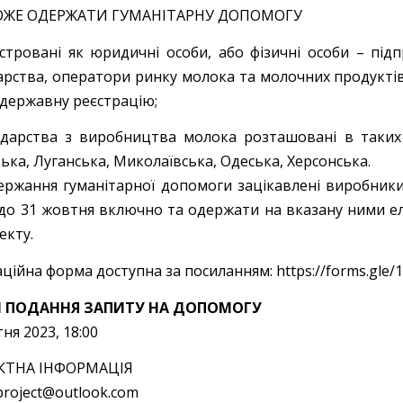
ОЖЕ ОДЕРЖАТИ ГУМАНІТАРНУ ДОПОМОГУ
єстровані як юридичні особи, або фізичні особи – підп
арства, оператори ринку молока та молочних продуктів
державну реєстрацію;
одарства з виробництва молока розташовані в таких 
ька, Луганська, Миколаївська, Одеська, Херсонська.
ержання гуманітарної допомоги зацікавлені виробник
до 31 жовтня включно та одержати на вказану ними е
екту.
аційна форма доступна за посиланням: https://forms.
Н ПОДАННЯ ЗАПИТУ НА ДОПОМОГУ
ня 2023, 18:00
КТНА ІНФОРМАЦІЯ
project@outlook.com