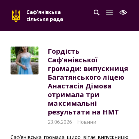
Саф'янівська
сільська рада
Гордість
Саф’янівської
громади: випускниця
Багатянського ліцею
Анастасія Дімова
отримала три
максимальні
результати на НМТ
23.06.2026
Новини
·
Саф’янівська громада щиро вітає випускницю