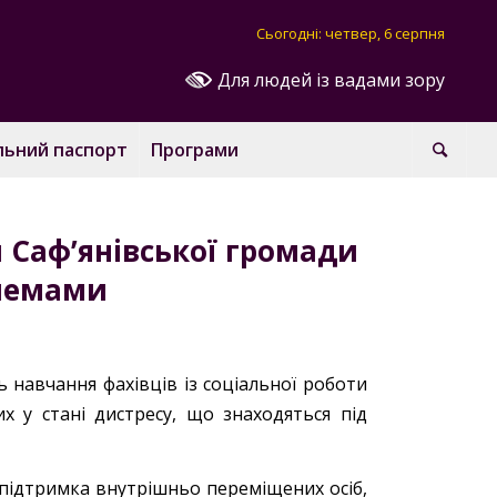
Сьогодні: четвер, 6 серпня
Для людей із вадами зору
льний паспорт
Програми
и Саф’янівської громади
блемами
сь навчання фахівців із соціальної роботи
х у стані дистресу, що знаходяться під
 підтримка внутрішньо переміщених осіб,