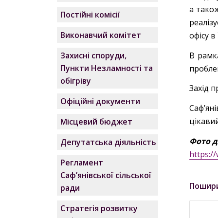
а тако
Постійні комісії
реаліз
Виконавчий комітет
офісу в
В рамк
Захисні споруди,
Пункти Незламності та
пробле
обігріву
Захід п
Офіційні документи
Саф’ян
цікавий
Місцевий бюджет
Фото д
Депутатська діяльність
https:
Регламент
Саф’янівської сільської
Пошир
ради
Стратегія розвитку