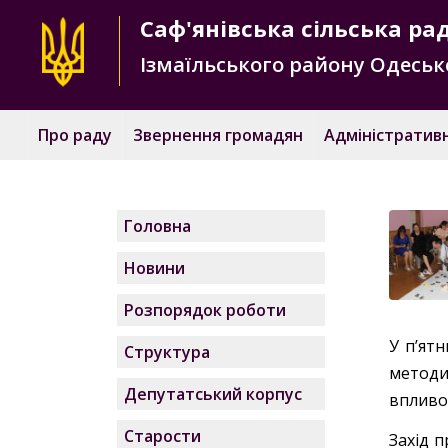
Саф'янівська
сільська ра
Ізмаїльського району
Одесько
Про раду
Звернення громадян
Адміністративн
Головна
Новини
Розпорядок роботи
У п’ятн
Структура
методи
Депутатський корпус
впливо
Старости
Захід 