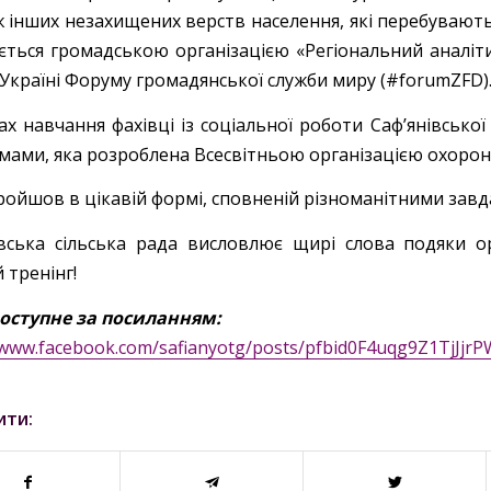
ж інших незахищених верств населення, які перебувають
ується громадською організацією «Регіональний аналі
 Україні Форуму громадянської служби миру (#forumZFD)
ах навчання фахівці із соціальної роботи Саф’янівсько
мами, яка розроблена Всесвітньою організацією охорон
ройшов в цікавій формі, сповненій різноманітними завд
івська сільська рада висловлює щирі слова подяки о
 тренінг!
оступне за посиланням:
//www.facebook.com/safianyotg/posts/pfbid0F4uqg9Z1T
ити: