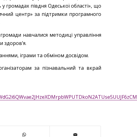
 у громадах півдня Одеської області», що
тичний центр» за підтримки програмного
.
ї громади навчалися методиці управління
и здоров’я.
аннями, іграми та обміном досвідом.
рганізаторам за пізнавальний та вкрай
jJjrPWdG2i6QWvae2JHzeXDMrpbWPUTDkoN2ATUse5UUJF6zCMp