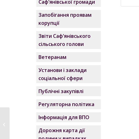
Саф’янівської громади
Запобігання проявам
корупції
Звіти Саф’янівського
сільського голови
Ветеранам
Установи і заклади
соціальної сфери
Публічні закупівлі
Регуляторна політика
Ще один
Інформація для ВПО
антидроновий
прожектор від
Дорожня карта дії
Саф’янівської...
родини у випадках,