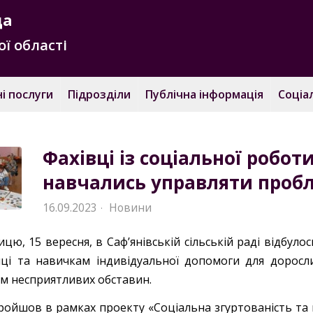
да
ї області
і послуги
Підрозділи
Публічна інформація
Соціа
Фахівці із соціальної робот
навчались управляти про
16.09.2023
Новини
·
ицю, 15 вересня, в Саф’янівській сільській раді відбуло
ці та навичкам індивідуальної допомоги для доросли
м несприятливих обставин.
пройшов в рамках проекту «Соціальна згуртованість та