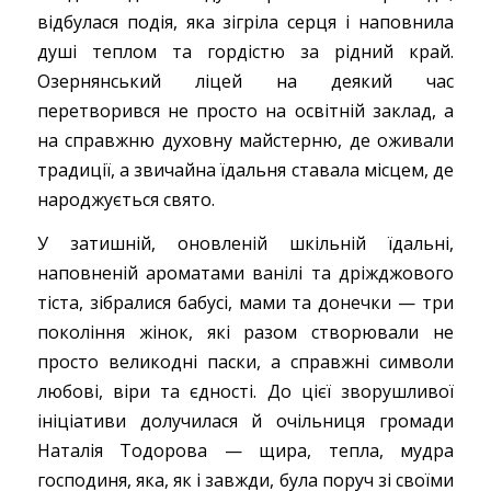
відбулася подія, яка зігріла серця і наповнила
душі теплом та гордістю за рідний край.
Озернянський ліцей на деякий час
перетворився не просто на освітній заклад, а
на справжню духовну майстерню, де оживали
традиції, а звичайна їдальня ставала місцем, де
народжується свято.
У затишній, оновленій шкільній їдальні,
наповненій ароматами ванілі та дріжджового
тіста, зібралися бабусі, мами та донечки — три
покоління жінок, які разом створювали не
просто великодні паски, а справжні символи
любові, віри та єдності. До цієї зворушливої
ініціативи долучилася й очільниця громади
Наталія Тодорова — щира, тепла, мудра
господиня, яка, як і завжди, була поруч зі своїми