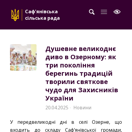
Саф'янівська
сільська рада
Душевне великоднє
диво в Озерному: як
три покоління
берегинь традицій
творили святкове
чудо для Захисників
України
20.04.2025
Новини
·
У передвеликодні дні в селі Озерне, що
входить до складу Саф’янівської громади,