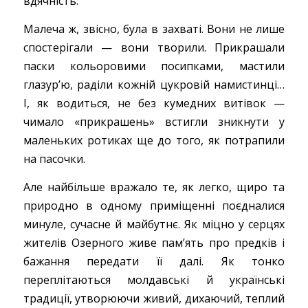
вдячність.
Малеча ж, звісно, була в захваті. Вони не лише
спостерігали — вони творили. Прикрашали
паски кольоровими посипками, мастили
глазур’ю, раділи кожній цукровій намистинці…
І, як водиться, не без кумедних витівок —
чимало «прикрашень» встигли зникнути у
маленьких ротиках ще до того, як потрапили
на пасочки.
Але найбільше вражало те, як легко, щиро та
природно в одному приміщенні поєдналися
минуле, сучасне й майбутнє. Як міцно у серцях
жителів Озерного живе пам’ять про предків і
бажання передати її далі. Як тонко
переплітаються молдавські й українські
традиції, утворюючи живий, дихаючий, теплий