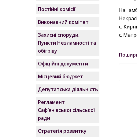
Постійні комісії
На амб
Некрасів
Виконавчий комітет
с. Кирн
с. Матр
Захисні споруди,
Пункти Незламності та
обігріву
Пошир
Офіційні документи
Місцевий бюджет
Депутатська діяльність
Регламент
Саф’янівської сільської
ради
Стратегія розвитку