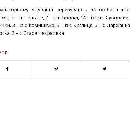
улаторному лікуванні перебувають 64 особи з коро
ка, 3 – із с. Багате, 2 – із с. Броска, 14 – із смт. Суворове, 4
ички, 3 – із с. Комишівка, 3 – із с. Кислиця, 3 – с. Ларжанк
оска, 3 – с. Стара Некрасівка.
ити: