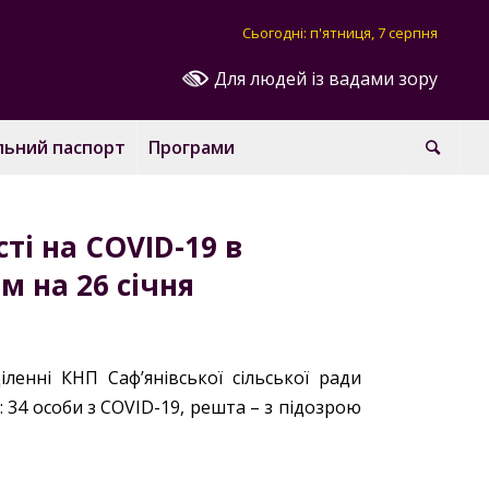
Сьогодні: п'ятниця, 7 серпня
Для людей із вадами зору
льний паспорт
Програми
і на COVID-19 в
м на 26 січня
ленні КНП Саф’янівської сільської ради
 34 особи з COVID-19, решта – з підозрою