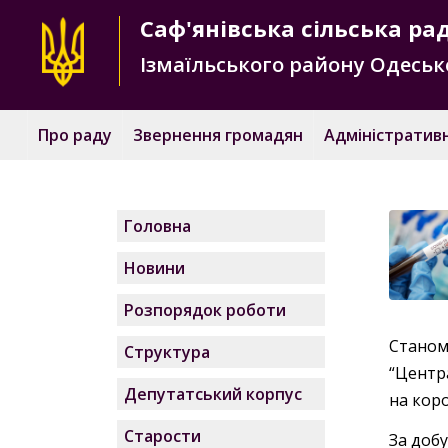
Саф'янівська
сільська ра
Ізмаїльського району
Одесько
Про раду
Звернення громадян
Адміністративн
Головна
Новини
Розпорядок роботи
Станом
Структура
“Центра
Депутатський корпус
на коро
Старости
За добу