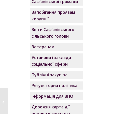
Саф’янівської громади
Запобігання проявам
корупції
Звіти Саф’янівського
сільського голови
Ветеранам
Установи і заклади
соціальної сфери
Публічні закупівлі
Регуляторна політика
Інформація для ВПО
Щотижнева
апаратна нарада в
Дорожня карта дії
Саф’янівській...
родини у випадках,