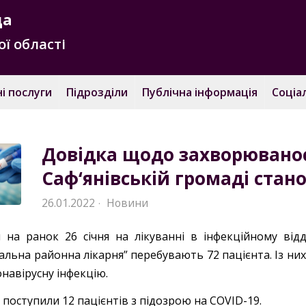
да
ї області
і послуги
Підрозділи
Публічна інформація
Соціа
Довідка щодо захворюваност
Саф‘янівській громаді стано
26.01.2022
Новини
·
 на ранок 26 січня на лікуванні в інфекційному відді
льна районна лікарня” перебувають 72 пацієнта. Із них:
навірусну інфекцію.
 поступили 12 пацієнтів з підозрою на COVID-19.