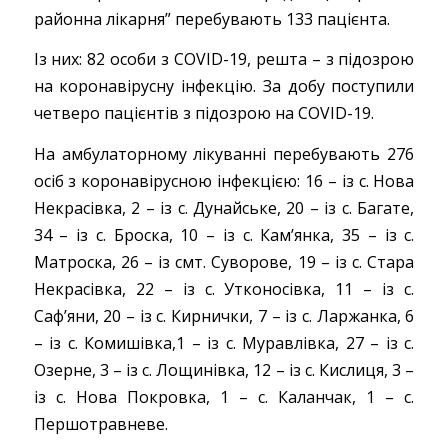
районна лікарня” перебувають 133 пацієнта.
Із них: 82 особи з COVID-19, решта – з підозрою
на коронавірусну інфекцію. За добу поступили
четверо пацієнтів з підозрою на COVID-19.
На амбулаторному лікуванні перебувають 276
осіб з коронавірусною інфекцією: 16 – із с. Нова
Некрасівка, 2 – із с. Дунайське, 20 – із с. Багате,
34 – із с. Броска, 10 – із с. Кам’янка, 35 – із с.
Матроска, 26 – із смт. Суворове, 19 – із с. Стара
Некрасівка, 22 – із с. Утконосівка, 11 – із с.
Саф’яни, 20 – із с. Кирнички, 7 – із с. Ларжанка, 6
– із с. Комишівка,1 – із с. Муравлівка, 27 – із с.
Озерне, 3 – із с. Лощинівка, 12 – із с. Кислиця, 3 –
із с. Нова Покровка, 1 – с. Каланчак, 1 – с.
Першотравневе.