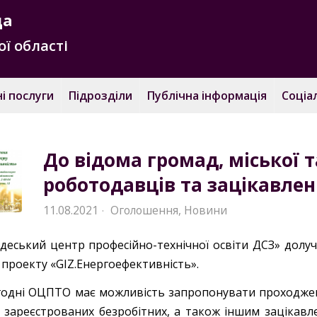
да
ї області
і послуги
Підрозділи
Публічна інформація
Соціа
До відома громад, міської 
роботодавців та зацікавлени
11.08.2021
Оголошення
,
Новини
·
деський центр професійно-технічної освіти ДСЗ» долуч
 проекту «GIZ.Енергоефективність».
годні ОЦПТО має можливість запропонувати проходже
а зареєстрованих безробітних, а також іншим зацікавл