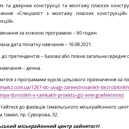
их та дверних конструкції та монтажу пласких констру
чення: «Спеціаліст з монтажу пласких конструкці
кцій».
навчання за кожною програмою – 60 годин.
вна дата початку навчання – 16.08.2021.
до претендентів – базова або повна загальна середня ос
навчання – денна.
мтеся з програмами курсів цільового призначення за п
izmailcz.com.ua/1267-do-uvagi-zareestrovanikh-bezrobitnik
nya-doroslikh-v-ramkakh-proektu-giz-energoefektivnist
тайтеся до фахівців Ізмаїльського міськрайонного центру
м. Ізмаїл, пр. Суворова, 32.
ьський міськрайонний центр зайнятості