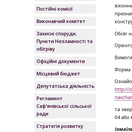
віконн
Постійні комісії
призна
Виконавчий комітет
констру
Обсяг 
Захисні споруди,
Пункти Незламності та
Орієнто
обігріву
Вимоги 
Офіційні документи
Форма 
Місцевий бюджет
Ознайо
Депутатська діяльність
http://
navchan
Регламент
Саф’янівської сільської
та звер
ради
04 або 
Стратегія розвитку
Ізмаїл