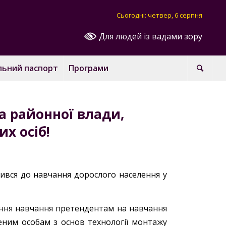
Сьогодні: четвер, 6 серпня
Для людей із вадами зору
льний паспорт
Програми
та районної влади,
х осіб!
ився до навчання дорослого населення у
ння навчання претендентам на навчання
еним особам з основ технології монтажу