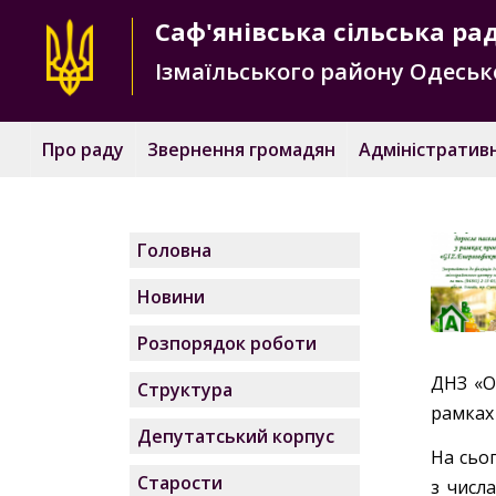
Саф'янівська
сільська ра
Ізмаїльського району
Одесько
Про раду
Звернення громадян
Адміністративн
Головна
Новини
Розпорядок роботи
ДНЗ «О
Структура
рамках
Депутатський корпус
На сьо
Старости
з числ