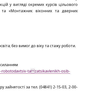
кцій у вигляді окремих курсів цільового
й» та «Монтажник віконних та дверних
віта; без вимог до віку та стажу роботи.
осиланням
h-robotodavtsiv-tazatsikavlenikh-osib-
 зайнятості за тел. (04841) 2-15-03, 2-00-