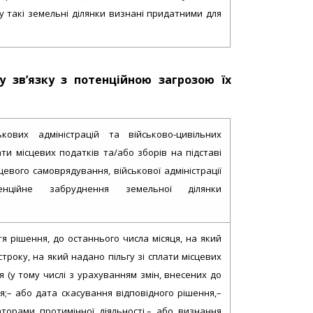
му такі земельні ділянки визнані придатними для
у зв’язку з потенційною загрозою їх
кових адміністрацій та військово-цивільних
ти місцевих податків та/або зборів на підставі
евого самоврядування, військової адміністрації
тенційне забруднення земельної ділянки
я рішення, до останнього числа місяця, на який
троку, на який надано пільгу зі сплати місцевих
 (у тому числі з урахуванням змін, внесених до
я;– або дата скасування відповідного рішення,–
торами протимінної діяльності,– або визнання