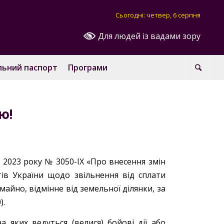
Сьогодні: четвер, 6 серпня
Для людей із вадами зору
льний паспорт
Програми
ю!
я 2023 року № 3050-ІХ «Про внесення змін
ів України щодо звільнення від сплати
айно, відмінне від земельної ділянки, за
).
 яких ведуться (велися) бойові дії або