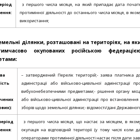
еріод
з першого числа місяця, на який припадає дата почат
ення:
протимінної діяльності до останнього числа місяця, в яко
використання;
земельні ділянки, розташовані на територіях, на як
имчасово окупованих російською федерацією
етами:
ава
– затверджений Перелік територій;- заява платника до
ість
адміністрації або військово-цивільної адміністрації 
вибухонебезпечними предметами;- рішення органу місце
ічених
або військово-цивільної адміністрації про встановлення 
вих):
зборів щодо земельної ділянки;- відомості/дані Державног
період
з першого числа місяця, що настає за місяцем, в яком
нення
:
окупація на відповідній території (у тому числі коли 
операторами протимінної діяльності настає після дати за