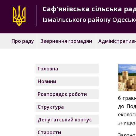
Саф'янівська
сільська ра
Ізмаїльського району
Одесько
Про раду
Звернення громадян
Адміністративн
Головна
Новини
Розпорядок роботи
6 травн
до Под
Структура
екологі
Депутатський корпус
знищен
Старости
Законо