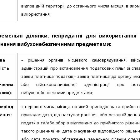
відповідній території) до останнього числа місяця, в яко
використання;
земельні ділянки, непридатні для використання 
днення вибухонебезпечними предметами:
ава
– рішення органів місцевого самоврядування, війсь
ість
адміністрацій про встановлення податкових пільг зі спла
заяви платника податків;- заява платника до органу місц
ічених
або військово-цивільної адміністрації про по
вих):
вибухонебезпечними предметами;
період
з першого числа місяця, на який припадає дата прийнятт
ення:
припадає дата, що наступає раніше:– або останній день с
податків та/або зборів відповідно до прийнятого рішення
такого рішення) чи дата скасування відповідного рішенн
або дата початку обстеження земельної ділянки опера