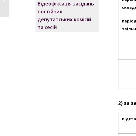
відзначила 194-річчя
Відеофіксація засідань
складо
постійних
депутатських комісій
періо
та сесій
звіль
2) за 
підста