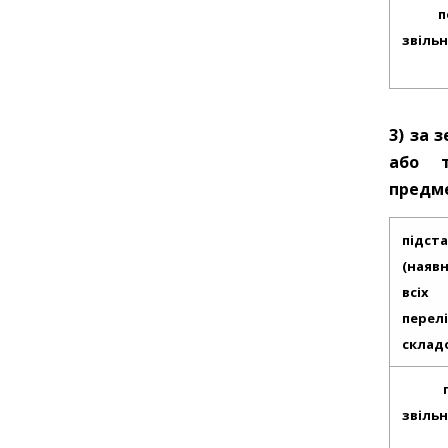
п
звільн
3) за 
або т
предм
підст
(наявн
всіх
перел
складо
звіль