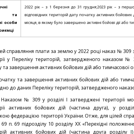
чні
2022 рік – з 1 березня до 31 грудня;2023 рік – з пер
би та
відповідних територій дату початку активних бойових д
ні особи
місяця, в якому було завершено активні бойові дії або ти
приємці
ей справляння плати за землю у 2022 році наказ № 309 з
рії у Переліку територій, затвердженого наказом № 30
у та завершення активних бойових дій або тимчасової о
очатку та завершення активних бойових дій або тимчас
дно до даних Переліку територій, затвердженого наказом
Наказом № 309 у розділі І затверджені території мо
рії активних бойових дій (частина друга), у розді
кою федерацією території України. Отже, для цілей спра
. 69 п. 69 підрозділу 10 розділу ХХ «Перехідні положен
рій активних бойових дій (частина друга розділу І