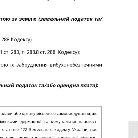
тою за землю
(земельний податок та/
. 288 Кодексу);
т. 283, п. 288.8 ст. 288 Кодексу);
озою їх забруднення вибухонебезпечними
льний податок та/або орендна плата)
:
ї влади або органу місцевого самоврядування, що
лянками державної та комунальної власності
 статтею 122 Земельного кодексу України, про
строю щодо консервації земельної ділянки;-