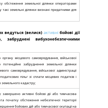
ку обстеження земельної ділянки операторами
му такі земельні ділянки визнані придатними для
их ведуться (велися)
активні
бойові дії
, забруднені вибухонебезпечними
 органу місцевого самоврядування, військової
про потенційне забруднення земельної ділянки
вого самоврядування, військової адміністрації
податкових пільг зі сплати місцевих податків і
о земельного кадастру;
у завершено активні бойові дії або тимчасова
дата початку обстеження небезпечної території
вершення бойових дій або тимчасової окупації на