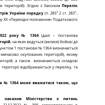
к територій). Згідно з Законом
Перелік
1
1
трів України порядку
(п. 283
.2 ст. 283
,
розділу ХХ «Перехідні положення» Податкового
 2022 року № 1364
(далі – постанова
торій
, на яких ведуться (велися) бойові дії
унктом 1 постанови № 1364 визначається
 тимчасово окупованих територій), якому
иторій, а також визначаються складові
 території відображаються у переліку, та
ва № 1364 може вважатися такою, що
й наказом Міністерства з питань
 22.12.2022 № 309, зареєстрованим в