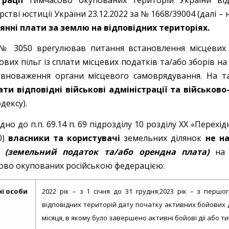
рстві юстиції України 23.12.2022 за № 1668/39004 (далі – 
янні плати за землю на відповідних територіях.
№ 3050 врегулював питання встановлення місцевих п
вих пільг із сплати місцевих податків та/або зборів н
овноваження органи місцевого самоврядування. На т
ти відповідні військові адміністрації та військово-
одексу).
дно до п.п. 69.14 п. 69 підрозділу 10 розділу ХХ «Перех
0)
власники та користувачі
земельних ділянок
не н
(земельний податок та/або орендна плата)
на 
ово окупованих російською федерацією:
ні особи
2022 рік – з 1 січня до 31 грудня;2023 рік – з перш
відповідних територій дату початку активних бойових д
місяця, в якому було завершено активні бойові дії або ти