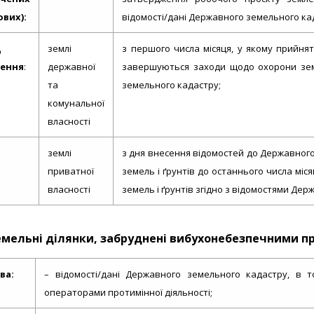
вих):
відомості/дані Державного земельного ка
д
землі
з першого числа місяця, у якому прийнят
нення
:
державної
завершуються заходи щодо охорони земе
та
земельного кадастру;
комунальної
власності
землі
з дня внесення відомостей до Державног
приватної
земель і ґрунтів до останнього числа мі
власності
земель і ґрунтів згідно з відомостями Де
земельні ділянки, забруднені вибухонебезпечними 
ва:
– відомості/дані Державного земельного кадастру, в т
операторами протимінної діяльності;