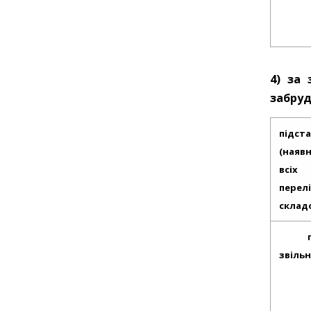
4) за 
забру
підст
(наявн
всіх
перел
складо
звільн