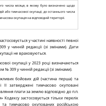
шого числа місяця, в якому було визначено щодо
ій або тимчасової окупації, до останнього числа
мчасова окупація на відповідній території.
астосовується у частині наявності певної
9 у чинній редакції (зі змінами). Дати
купації не враховуються.
ової окупації у 2023 році визначаються
 № 309 у чинній редакції (зі змінами).
жливих бойових дій (частина перша) та
лі ІІ затверджені тимчасово окуповані
вляння плати за землю відповідно до п.п.
ня» Кодексу застосовується тільки перелік
) та тимчасово окупованих російською