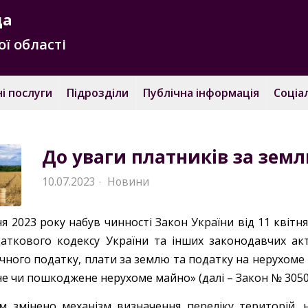
да
ї області
і послуги
Підрозділи
Публічна інформація
Соціа
До уваги платників за земл
10.07.2023
Новини
·
я 2023 року набув чинності Закон України від 11 квітн
аткового кодексу України та інших законодавчих акт
чного податку, плати за землю та податку на нерухоме м
е чи пошкоджене нерухоме майно» (далі – Закон № 3050
м змінено механізм визначення переліку територій, на