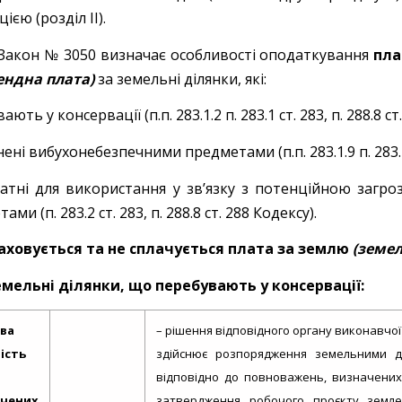
ією (розділ ІІ).
Закон № 3050 визначає особливості оподаткування
пла
ендна плата)
за земельні ділянки, які:
ють у консервації (п.п. 283.1.2 п. 283.1 ст. 283, п. 288.8 ст
ені вибухонебезпечними предметами (п.п. 283.1.9 п. 283.1 с
атні для використання у зв’язку з потенційною загр
ми (п. 283.2 ст. 283, п. 288.8 ст. 288 Кодексу).
аховується та не сплачується плата за землю
(земе
земельні ділянки, що перебувають у консервації:
ава
– рішення відповідного органу виконавчо
ість
здійснює розпорядження земельними ді
відповідно до повноважень, визначених
ічених
затвердження робочого проєкту землеу