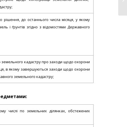
дастру;
о рішення, до останнього числа місяця, у якому
ль і ґрунтів згідно з відомостями Державного
о земельного кадастру про заходи щодо охорони
сяця, в якому завершуються заходи щодо охорони
ржавного земельного кадастру;
предметами:
ому числі по земельних ділянках, обстежених