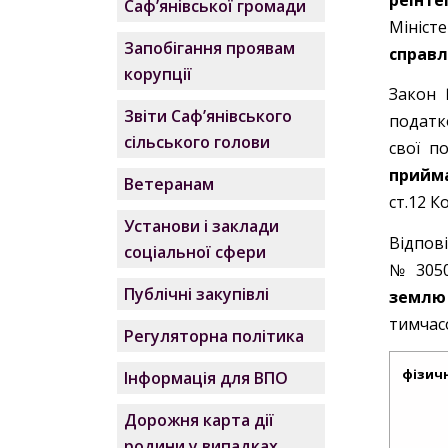
Саф’янівської громади
Міністе
Запобігання проявам
справл
корупції
Закон 
Звіти Саф’янівського
податко
сільського голови
свої п
прийма
Ветеранам
ст.12 К
Установи і заклади
Відпові
соціальної сфери
№ 305
Публічні закупівлі
землю
тимчас
Регуляторна політика
фізич
Інформація для ВПО
Дорожня карта дії
родини у випадках,