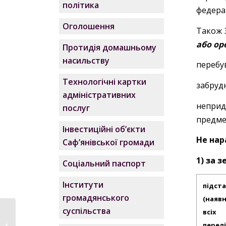
політика
федерац
Оголошення
Також 
або ор
Протидія домашньому
насильству
перебува
Технологічні картки
забрудн
адміністративних
неприд
послуг
предмета
Інвестиційні об’єкти
Не нар
Саф’янівської громади
1) за 
Соціальний паспорт
Інститути
підст
громадянського
(наявн
суспільства
всіх
Нова Некрасівка
перел