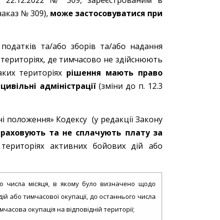
наказ № 309),
може застосовуватися при
одатків та/або зборів та/або надання
а територіях, де тимчасово не здійснюють
аких територіях
рішення мають право
цивільні адміністрації
(зміни до п. 12.3
ідні положення» Кодексу (у редакції Закону
араховують та не сплачують плату за
територіях активних бойових дій або
ого числа місяця, в якому було визначено щодо
ій або тимчасової окупації, до останнього числа
мчасова окупація на відповідній території;