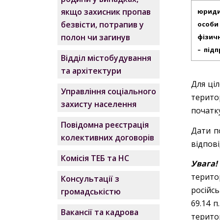
якщо захисник пропав
юриди
безвісти, потрапив у
осо
полон чи загинув
фізич
– під
Відділ містобудування
та архітектури
Для ціл
Управління соціального
терито
захисту населення
початк
Повідомна реєстрація
Дати п
колективних договорів
відпові
Комісія ТЕБ та НС
Увага!
терито
Консультації з
російсь
громадськістю
69.14 п
Вакансії та кадрова
терито