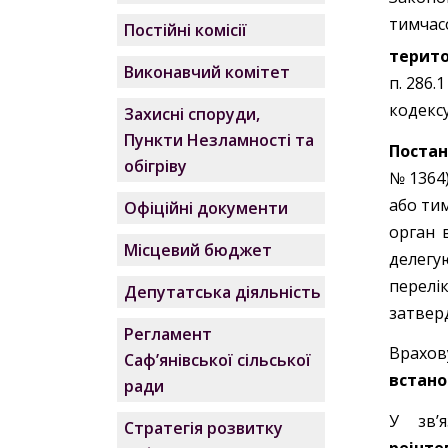
тимчас
Постійні комісії
терито
Виконавчий комітет
п. 286.
кодексу
Захисні споруди,
Пункти Незламності та
Поста
обігріву
№ 1364
або ти
Офіційні документи
орган 
Місцевий бюджет
делегу
перелік
Депутатська діяльність
затвер
Регламент
Врахов
Саф’янівської сільської
встано
ради
У зв
Стратегія розвитку
реінте