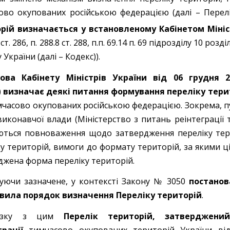
ово окупованих російською федерацією (далі – Перелі
рій визначається у встановленому Кабінетом Мініс
1 ст. 286, п. 288.8 ст. 288, п.п. 69.14 п. 69 підрозділу 10 
 України (далі – Кодекс)).
нова Кабінету Міністрів України від 06 грудня
)
визначає деякі питання формування переліку тери
мчасово окупованих російською федерацією. Зокрема, п
виконавчої влади (Міністерство з питань реінтеграції
ються повноваження щодо затвердження переліку тер
у територій, вимоги до формату територій, за якими ці
джена форма переліку територій.
уючи зазначене, у контексті Закону № 3050
постано
вила порядок визначення Переліку територій
.
’язку з цим
Перелік територій, затверджени
грації
тимчасово окупованих територій України від