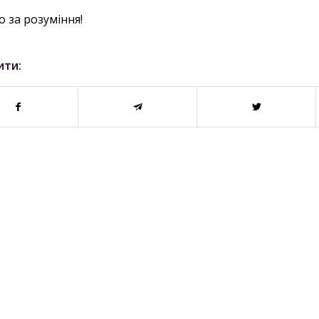
 за розуміння!
ити: