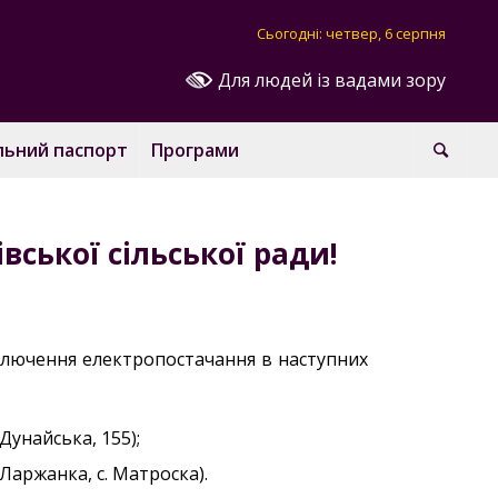
Сьогодні: четвер, 6 серпня
Для людей із вадами зору
льний паспорт
Програми
вської сільської ради!
ключення електропостачання в наступних
. Дунайська, 155);
с. Ларжанка, с. Матроска).