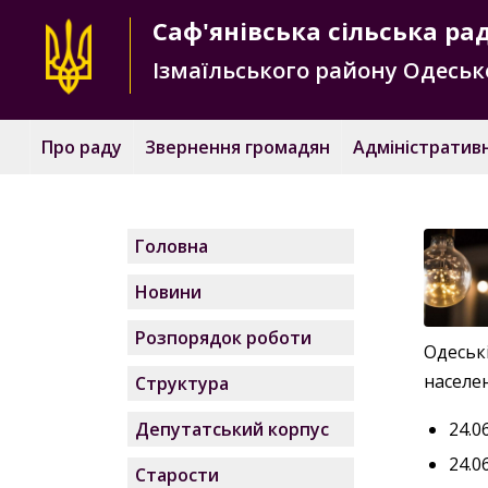
Саф'янівська
сільська ра
Ізмаїльського району
Одесько
Про раду
Звернення громадян
Адміністративн
Головна
Новини
Розпорядок роботи
Одеськ
населен
Структура
24.0
Депутатський корпус
24.0
Старости