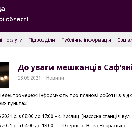
да
ї області
і послуги
Підрозділи
Публічна інформація
Соціа
До уваги мешканців Саф’яні
23.06.2021
Новини
·
і електромережі інформують про планові роботи з від
их пунктах:
6.2021 р. з 08:00 до 17:00 – с. Кислиці (насосна станція; вул
6.2021 р. з 04:00 до 18:00 – с. Озерне, с. Нова Некрасівка, 