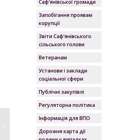
Саф’янівської громади
Запобігання проявам
корупції
Звіти Саф’янівського
сільського голови
Ветеранам
Установи і заклади
соціальної сфери
Публічні закупівлі
Регуляторна політика
Інформація для ВПО
Перелік осіб, яких
допущено до участі у
Дорожня карта дії
конкурсному...
родини у випадках,