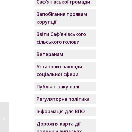
Саф’янівської громади
Запобігання проявам
корупції
Звіти Саф’янівського
сільського голови
Ветеранам
Установи і заклади
соціальної сфери
Публічні закупівлі
Регуляторна політика
Інформація для ВПО
Сьогодні – День
пам’яті захисників ...
Дорожня карта дії
родини у випадках,