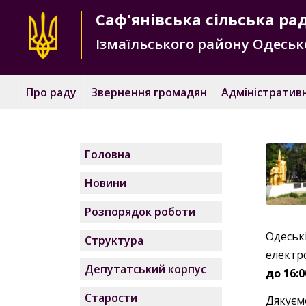
Саф'янівська
сільська ра
Ізмаїльського району
Одесько
Про раду
Звернення громадян
Адміністративн
Головна
Новини
Розпорядок роботи
Одесь
Структура
електро
Депутатський корпус
до 16:0
Старости
Дякуємо