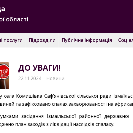
да
ї області
і послуги
Підрозділи
Публічна інформація
Соціа
ДО УВАГИ!
22.11.2024
Новини
·
у села Комишівка Саф’янівської сільської ради Ізмаїль
свиней та зафіксовано спалах захворюваності на африка
сумками засідання Ізмаїльської районної державної 
жено план заходів з ліквідації наслідків спалаху.