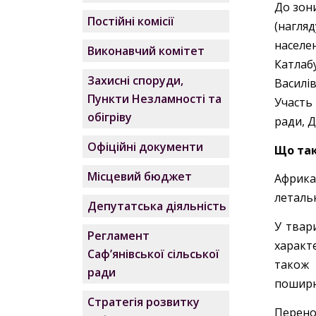
До зон
Постійні комісії
(нагляд
населе
Виконавчий комітет
Катлабу
Захисні споруди,
Василів
Пункти Незламності та
Участь 
обігріву
ради, 
Офіційні документи
Що так
Місцевий бюджет
Африка
леталь
Депутатська діяльність
У твар
Регламент
характ
Саф’янівської сільської
також 
ради
поширює
Стратегія розвитку
Перенос