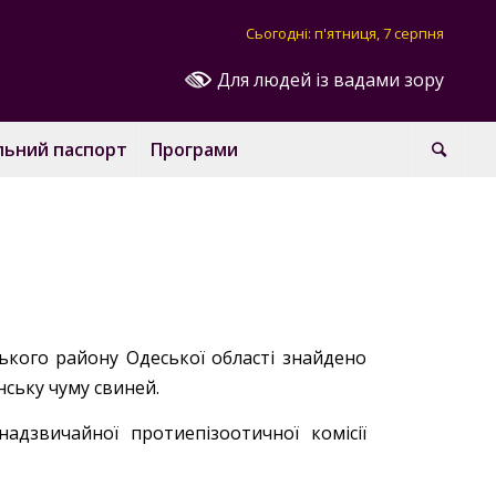
Сьогодні: п'ятниця, 7 серпня
Для людей із вадами зору
льний паспорт
Програми
ського району Одеської області знайдено
нську чуму свиней.
надзвичайної протиепізоотичної комісії