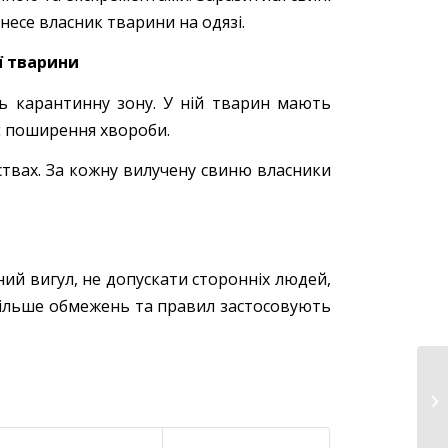
несе власник тварини на одязі.
ї тварини
ть карантинну зону. У ній тварин мають
 поширення хвороби.
твах. За кожну вилучену свиню власники
ний вигул, не допускати сторонніх людей,
Більше обмежень та правил застосовують