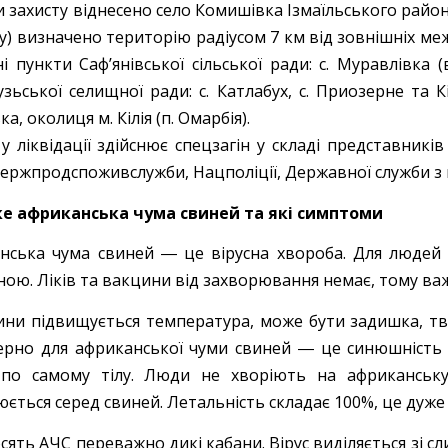
и захисту віднесено село Комишівка Ізмаїльського райо
у) визначено територію радіусом 7 км від зовнішніх меж
ні пункти Саф’янівської сільської ради: с. Муравлівка
зьської селищної ради: с. Катлабух, с. Приозерне та Кі
ка, околиця м. Кілія (п. Омарбія).
у ліквідації здійснює спецзагін у складі представників 
Держпродспоживслужби, Нацполіції, Державної служби з 
е африканська чума свиней та які симптоми
нська чума свиней ― це вірусна хвороба. Для людей 
ною. Ліків та вакцини від захворювання немає, тому в
ини підвищується температура, може бути задишка, т
ерно для африканської чуми свиней ― це синюшність че
по самому тілу. Люди не хворіють на африканську
ться серед свиней. Летальність складає 100%, це дуже 
ять АЧС переважно дикі кабани. Вірус виділяється зі с