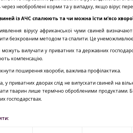
через необроблені корми та у випадку, якщо вірус пере
виней із АЧС спалюють та чи можна їсти м’ясо хворо
виявлення вірусу африканської чуми свиней визначаю
ити безкровним методом та спалити. Це унеможливлює
 можуть вилучати у приватних та державних господарс
ють компенсацію.
икнути поширення хвороби, важлива профілактика.
, у приватних дворах слід не випускати свиней на віль
вати тварин лише термічно обробленими продуктами. 
их господарствах.
ити: