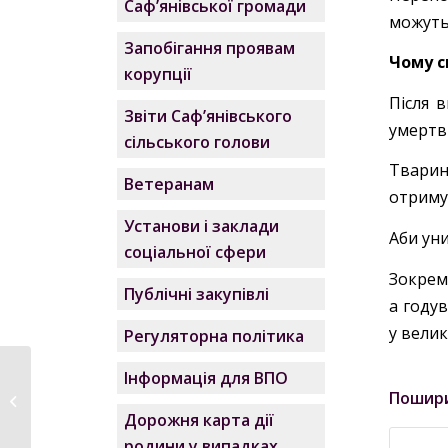
Саф’янівської громади
можуть 
Запобігання проявам
Чому с
корупції
Після 
Звіти Саф’янівського
умертв
сільського голови
Тварин
Ветеранам
отриму
Установи і заклади
Аби ун
соціальної сфери
Зокрема
Публічні закупівлі
а году
у велик
Регуляторна політика
Інформація для ВПО
Працівники
Пошир
Саф’янівської
Дорожня карта дії
громади взяли...
родини у випадках,