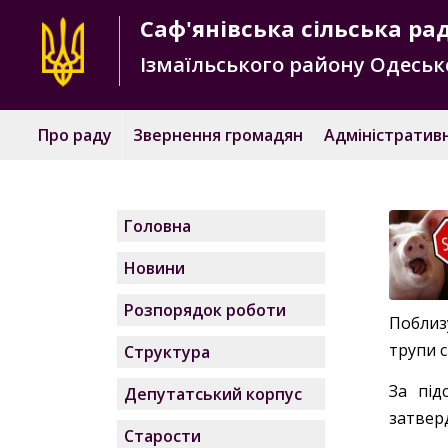
Саф'янівська
сільська ра
Ізмаїльського району
Одесько
Про раду
Звернення громадян
Адміністративн
Головна
Новини
Розпорядок роботи
Поблиз
трупи 
Структура
За під
Депутатський корпус
затверд
Старости