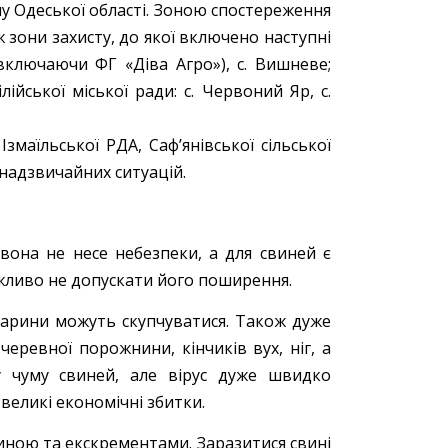
ну Одеської області. Зоною спостереження
 зони захисту, до якої включено наступні
 (включаючи ФГ «Діва Агро»), с. Вишневе;
лійської міської ради: с. Червоний Яр, с.
Ізмаїльської РДА, Саф’янівської сільської
надзвичайних ситуацій.
вона не несе небезпеки, а для свиней є
ажливо не допускати його поширення.
варини можуть скупчуватися. Також дуже
ревної порожнини, кінчиків вух, ніг, а
 чуму свиней, але вірус дуже швидко
великі економічні збитки.
линою та екскрементами. Заразитися свині