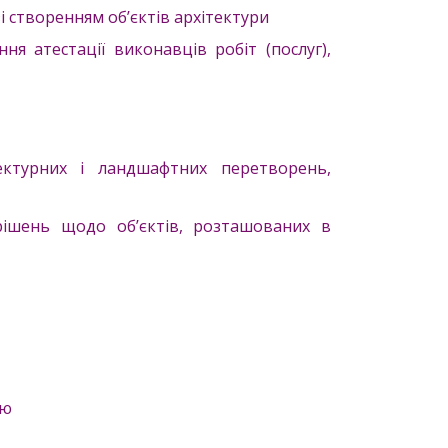
зі створенням об’єктів архітектури
ня атестації виконавців робіт (послуг),
ектурних і ландшафтних перетворень,
рішень щодо об’єктів, розташованих в
ою