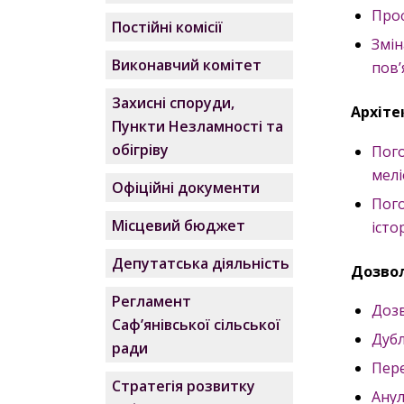
Проф
Постійні комісії
Змін
Виконавчий комітет
пов’
Захисні споруди,
Архіте
Пункти Незламності та
обігріву
Пог
мелі
Офіційні документи
Пог
Місцевий бюджет
істо
Депутатська діяльність
Дозвол
Регламент
Дозв
Саф’янівської сільської
Дубл
ради
Пере
Стратегія розвитку
Анул