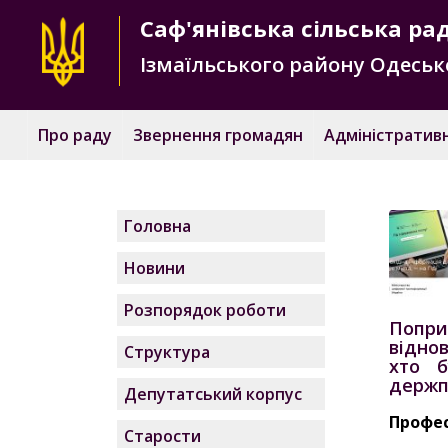
Саф'янівська
сільська ра
Ізмаїльського району
Одесько
Про раду
Звернення громадян
Адміністративн
Головна
Новини
Розпорядок роботи
Попри 
відно
Структура
хто б
держпо
Депутатський корпус
Профес
Старости