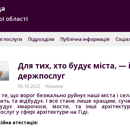
да
ї області
і послуги
Підрозділи
Публічна інформація
Соціа
Для тих, хто будує міста, — 
держпослуг
05.10.2022
Новини
·
те, що ворог безжально руйнує наші міста і сел
вить та відбудує. І все стане лише кращим, су
удує хмарочоси, мости, та інші архітекту
слуг у сфері архітектури на Гіді.
ійна атестація: