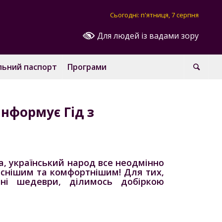
Сьогодні: п'ятниця, 7 серпня
Для людей із вадами зору
льний паспорт
Програми
інформує Гід з
а, український народ все неодмінно
часнішим та комфортнішим! Для тих,
рні шедеври, ділимось добіркою