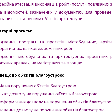
есійна атестація виконавців робіт (послуг), пов’язаних 
а відомостей, зазначених у документах, для проведен
язаних зі створенням об’єктів архітектури
ктурні проєкти:
одження програм та проєктів містобудівних, архіт
оративних, шляхових, земляних робіт
одження містобудівних та архітектурних проєктних 
ричних ареалах, на магістралях та площах
и щодо об’єктів благоустрою:
іл на порушення об’єктів благоустрою
ікат дозволу на порушення об’єктів благоустрою
оформлення дозволу на порушення об’єктів благоустр
ювання дозволу на порушення об’єктів благоустрою