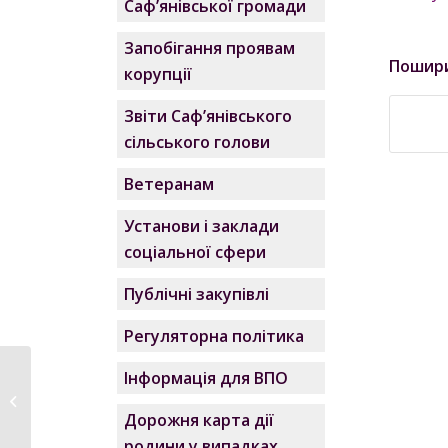
Саф’янівської громади
Запобігання проявам
Пошир
корупції
Звіти Саф’янівського
сільського голови
Ветеранам
Установи і заклади
соціальної сфери
Публічні закупівлі
Регуляторна політика
Інформація для ВПО
Паспорт бюджетної
програми 0110150 від
Дорожня карта дії
04.10.202...
родини у випадках,