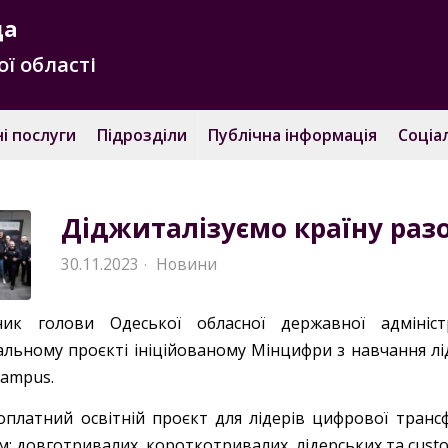
да
ї області
і послуги
Підрозділи
Публічна інформація
Соціа
Діджиталізуємо країну раз
30.11.2023
Новини
·
ник голови Одеської обласної державної адмініс
альному проєкті ініційованому Мінцифри з навчання лі
ampus.
оплатний освітній проєкт для лідерів цифрової трансф
м: довготривалих, короткотривалих, лідерських та cust