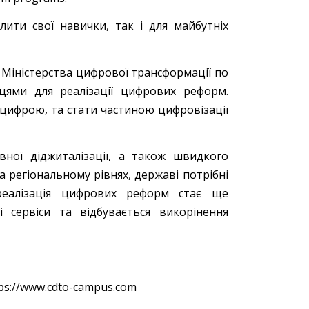
лити свої навички, так і для майбутніх
Міністерства цифрової трансформації по
вцями для реалізації цифрових реформ.
нцифрою, та стати частиною цифровізації
вної діджиталізації, а також швидкого
 регіональному рівнях, державі потрібні
 реалізація цифрових реформ стає ще
 сервіси та відбувається викорінення
ps://www.cdto-campus.com