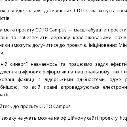
ня підійде як для досвідчених CDTO, які хочуть поси
істів.
а мета проєкту CDTO Campus — масштабувати проєкти 
раїні та забезпечити державу кваліфікованими фахі
ники зможуть долучитися до проєктів, ініційованих Мі
и.
ьній синергії навчаємось та працюємо задля ефекти
дження цифрових реформ як на національному, так і на
іковані фахівці з лідерськими здібностями, адже
бнішою, по всій країні впроваджуються електронні
тії.
йтесь до проєкту CDTO Campus.
заявку на учать можна на офіційному сайті проекту: htt