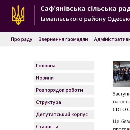
Саф'янівська
сільська ра
Ізмаїльського району
Одесько
Про раду
Звернення громадян
Адміністративн
Головна
Новини
Розпорядок роботи
Заступ
націон
Структура
CDTO C
Депутатський корпус
Це без
Старости
програ