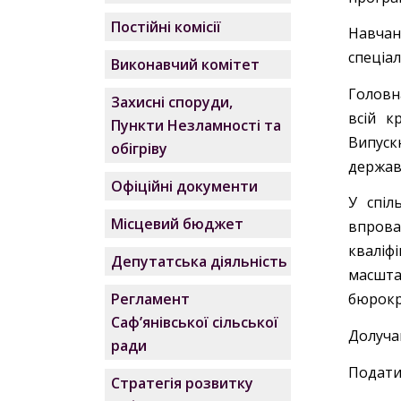
Постійні комісії
Навчан
спеціал
Виконавчий комітет
Головн
Захисні споруди,
всій к
Пункти Незламності та
Випуск
обігріву
держав
Офіційні документи
У спіл
Місцевий бюджет
впрова
кваліф
Депутатська діяльність
масшта
Регламент
бюрокра
Саф’янівської сільської
Долуча
ради
Подати 
Стратегія розвитку