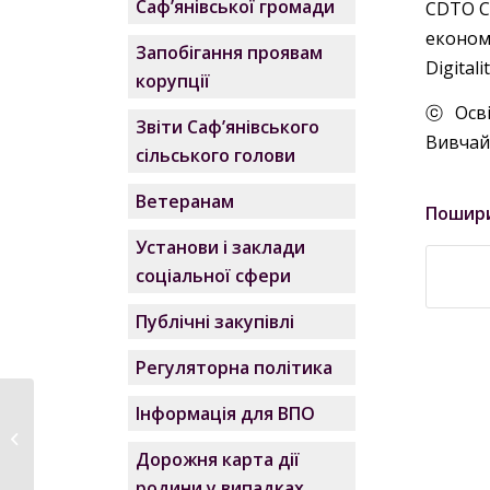
Саф’янівської громади
CDTO C
економі
Запобігання проявам
Digital
корупції
ⓒ Осві
Звіти Саф’янівського
Вивчайм
сільського голови
Ветеранам
Пошир
Установи і заклади
соціальної сфери
Публічні закупівлі
Регуляторна політика
Спортсмени
Інформація для ВПО
Саф’янівської
громади –
Дорожня карта дії
переможці...
родини у випадках,