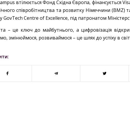
ampus втілюється Фонд Східна Європа, фінансується Vis
чного співробітництва та розвитку Німеччини (BMZ) та 
ity GovTech Centre of Excellence, під патронатом Міністе
та – це ключ до майбутнього, а цифровізація відкри
о, змінюймося, розвиваймося – це шлях до успіху в світі
ити: