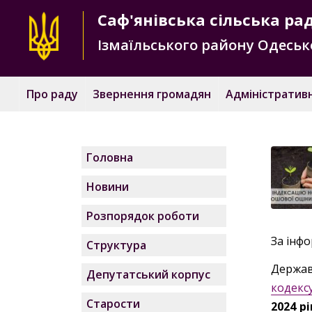
Саф'янівська
сільська ра
Ізмаїльського району
Одесько
Про раду
Звернення громадян
Адміністративн
Головна
Новини
Розпорядок роботи
За інфо
Структура
Держав
Депутатський корпус
кодекс
Старости
2024 р