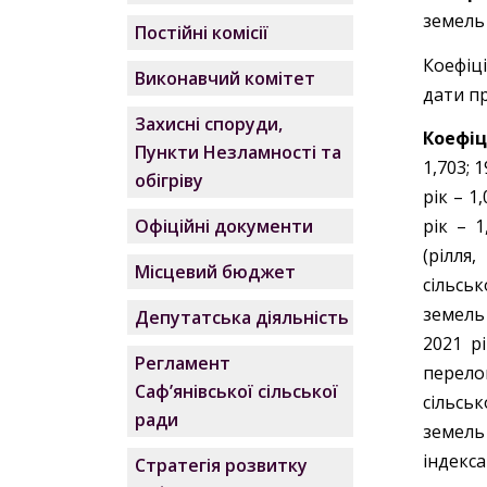
земель 
Постійні комісії
Коефіц
Виконавчий комітет
дати п
Захисні споруди,
Коефіц
Пункти Незламності та
1,703; 1
обігріву
рік – 1,
Офіційні документи
рік – 1
(рілл
Місцевий бюджет
сільськ
земель 
Депутатська діяльність
2021 рі
Регламент
перело
Саф’янівської сільської
сільськ
ради
земель 
індекс
Стратегія розвитку