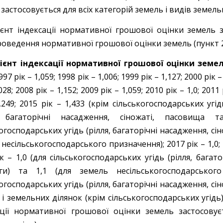
застосовується для всіх категорій земель і видів земельн
ієнт індексації нормативної грошової оцінки земель 
роведення нормативної грошової оцінки земель (пункт 28
ієнт індексації нормативної грошової оцінки земель
997 рік – 1,059; 1998 рік – 1,006; 1999 рік – 1,127; 2000 рік –
028; 2008 рік – 1,152; 2009 рік – 1,059; 2010 рік – 1,0; 2011 
,249; 2015 рік – 1,433 (крім сільськогосподарських угід
я, багаторічні насадження, сіножаті, пасовища
огосподарських угідь (рілля, багаторічні насадження, сі
несільськогосподарського призначення); 2017 рік – 1,0; 201
к – 1,0 (для сільськогосподарських угідь (рілля, багат
ги) та 1,1 (для земель несільськогосподарськог
огосподарських угідь (рілля, багаторічні насадження, сі
і земельних ділянок (крім сільськогосподарських угідь)
ації нормативної грошової оцінки земель застосовує