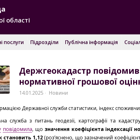
да
ї області
і послуги
Підрозділи
Публічна інформація
Соціа
Держгеокадастр повідомив 
нормативної грошової оцінк
14.01.2025
Новини
·
рмацією Державної служби статистики, індекс споживчих
на служба з питань геодезії, картографії та кадаст
у
повідомила
, що
значення коефіцієнта індексації н
ік становить 1,12
(роз’яснено, що зазначений коефіцієн