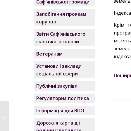
земельн
Саф’янівської громади
Індекса
Запобігання проявам
корупції
Крім т
програм
Звіти Саф’янівського
містят
сільського голови
земель
Ветеранам
індексац
Установи і заклади
соціальної сфери
Пошир
Публічні закупівлі
Регуляторна політика
Інформація для ВПО
Паспорт бюджетної
програми КПКВК
Дорожня карта дії
0913112 від...
родини у випадках,