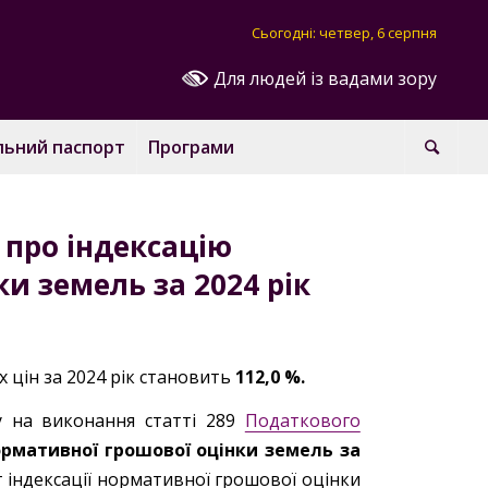
Сьогодні: четвер, 6 серпня
Для людей із вадами зору
льний паспорт
Програми
про індексацію
и земель за 2024 рік
 цін за 2024 рік становить
112,0 %.
ру на виконання статті 289
Податкового
ормативної грошової оцінки земель за
т індексації нормативної грошової оцінки