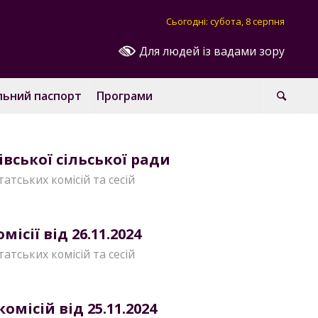
Сьогодні: субота, 8 серпня
Для людей із вадами зору
льний паспорт
Програми
івської сільської ради
татських комісій та сесій
ісії від 26.11.2024
татських комісій та сесій
місій від 25.11.2024