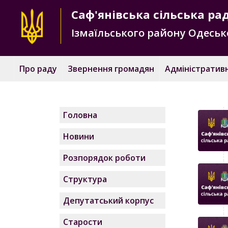
Саф'янівська
сільська ра
Ізмаїльського району
Одесько
Про раду
Звернення громадян
Адміністративн
Головна
Новини
Розпорядок роботи
Структура
Депутатський корпус
Старости