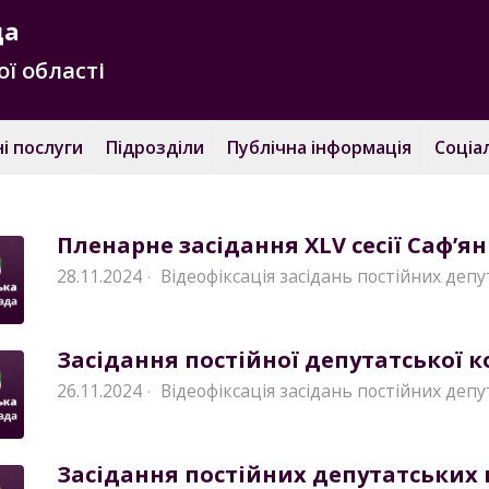
да
ї області
і послуги
Підрозділи
Публічна інформація
Соціа
Пленарне засідання XLV сесії Саф’ян
28.11.2024
Відеофіксація засідань постійних депу
·
Засідання постійної депутатської ком
26.11.2024
Відеофіксація засідань постійних депу
·
Засідання постійних депутатських ко