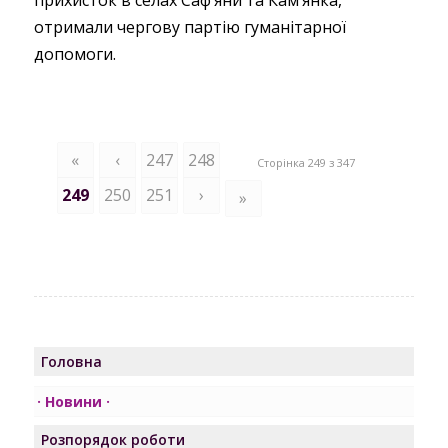
прихисток в селах Саф’яни та Кам’янка,
отримали чергову партію гуманітарної
допомоги.
«
‹
247
248
Сторінка 249 з 347
249
250
251
›
»
Головна
Новини
Розпорядок роботи