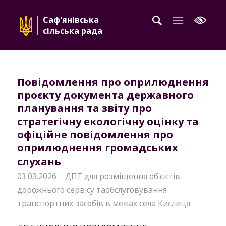
Саф'янівська
сільська рада
Повідомлення про оприлюднення
проєкту документа державного
планування та звіту про
стратегічну екологічну оцінку та
офіційне повідомлення про
оприлюднення громадських
слухань
03.03.2026
ДПТ для розміщення об'єктів
·
дорожнього сервісу таобслуговування
транспортних засобів в межах села Кислиця