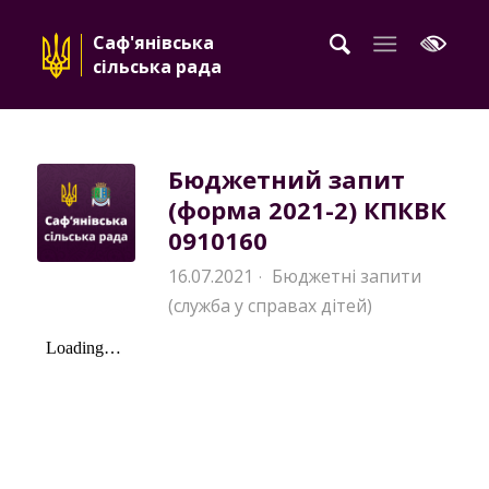
Саф'янівська
сільська рада
Бюджетний запит
(форма 2021-2) КПКВК
0910160
16.07.2021
Бюджетні запити
·
(служба у справах дітей)