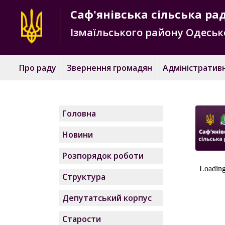
Саф'янівська
сільська ра
Ізмаїльського району
Одесько
Про раду
Звернення громадян
Адміністративн
Головна
Новини
Розпорядок роботи
Структура
Депутатський корпус
Старости