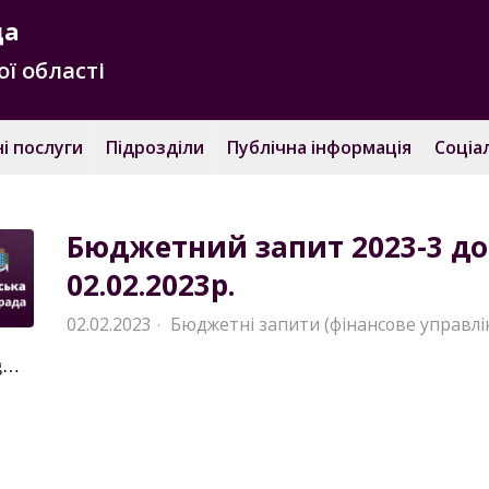
да
ї області
і послуги
Підрозділи
Публічна інформація
Соціа
Бюджетний запит 2023-3 до
02.02.2023р.
02.02.2023
Бюджетні запити (фінансове управлі
·