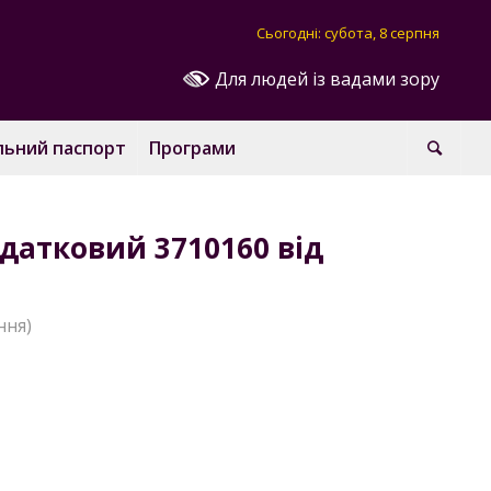
Сьогодні: субота, 8 серпня
Для людей із вадами зору
льний паспорт
Програми
датковий 3710160 від
ння)