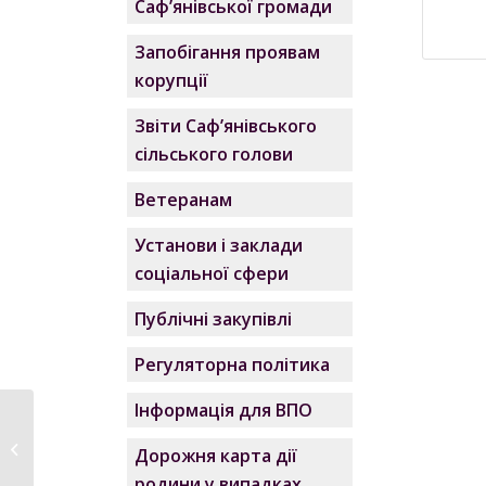
Саф’янівської громади
Запобігання проявам
корупції
Звіти Саф’янівського
сільського голови
Ветеранам
Установи і заклади
соціальної сфери
Публічні закупівлі
Регуляторна політика
Інформація для ВПО
Працівник ЦНАПу у
тебе вдома.
Дорожня карта дії
Розповідаємо,...
родини у випадках,