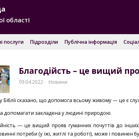
да
ї області
і послуги
Підрозділи
Публічна інформація
Соціа
Благодійсть – це вищий про
09.04.2022
Новини
·
у Біблії сказано, що допомога всьому живому — це є слу
а допомагати закладена у людині природою.
ійність — це вищий прояв гуманних почуттів до інших.
рвинні потреби (у їжі, житлі та роботі), може і повинен 