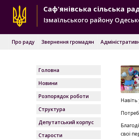
Саф'янівська
сільська ра
Ізмаїльського району
Одесько
Про раду
Звернення громадян
Адміністративн
Головна
Новини
Розпорядок роботи
Навіть 
Структура
Потреб
Депутатський корпус
Благод
свої пе
Старости