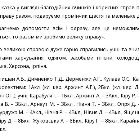
 казка у вигляді благодійних вчинків і корисних справ
справу разом, подаруємо промінчик щастя та маленьке д
агнемо допомогти всім і одразу, але це неможливо
ться, то разом ми зробимо велику справу».
ю великою справою дуже гарно справились учні та вчит
тами харчування, одягом, засобами гігієни, солодо
а, Херсона, Ірпіня.
гишан А.В., Димненко Т.Д., Дерменжи А.Г., Кулава О.С., Катир
колективи: 1Акл. (кл. кер. Аржинт А.Г.), 2Бкл. (кл. кер. Дак
 О.Г.); учні: Карабуля І. – 1Бкл., Аржинт А. – 3Акл., Кіру Р. 
а В. – 3Бкл., Арнаут М. – 3Бкл., Нівня Т. – 3Бкл., Опря Д.
Бурдужа М. – 4Акл., Нівня Р. – 4Вкл., Нівня Д. – 4Вкл., Ященк
іру Д. – 8Бкл., Жуковська А. – 8Бкл., Кіру Г. – 8Бкл., Карайна
кл.