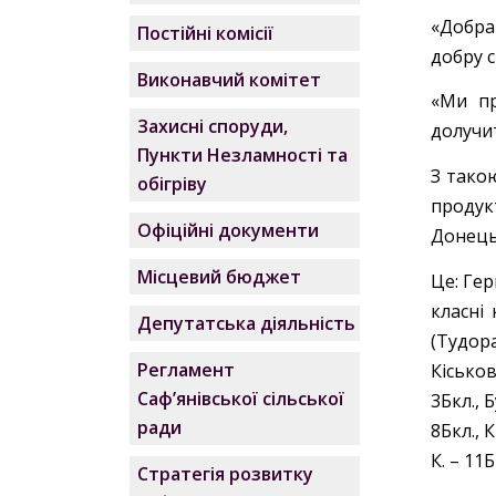
«Добра
Постійні комісії
добру 
Виконавчий комітет
«Ми пр
Захисні споруди,
долучи
Пункти Незламності та
З тако
обігріву
продук
Офіційні документи
Донецьк
Місцевий бюджет
Це: Гер
класні 
Депутатська діяльність
(Тудоран
Регламент
Кіськов
Саф’янівської сільської
3Бкл., 
ради
8Бкл., К
К. – 11Б
Стратегія розвитку