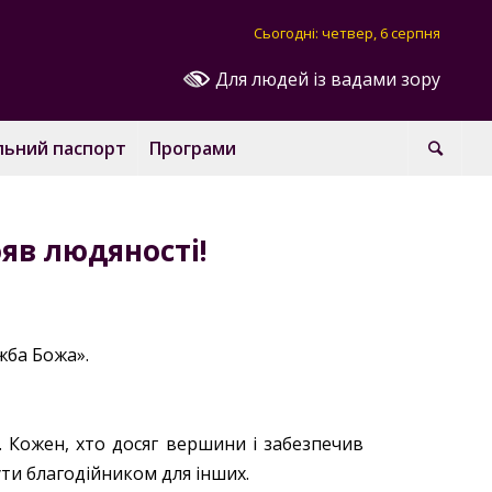
Сьогодні: четвер, 6 серпня
Для людей із вадами зору
льний паспорт
Програми
яв людяності!
жба Божа».
 Кожен, хто досяг вершини і забезпечив
бути благодійником для інших.