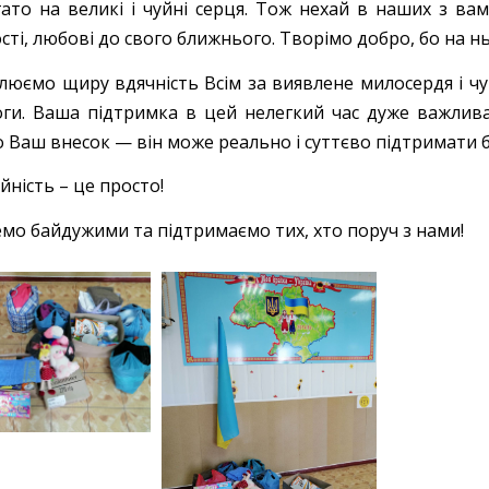
гато на великі і чуйні серця. Тож нехай в наших з ва
ті, любові до свого ближнього. Творімо добро, бо на нь
люємо щиру вдячність Всім за виявлене милосердя і чу
ги. Ваша підтримка в цей нелегкий час дуже важлива
о Ваш внесок — він може реально і суттєво підтримати 
йність – це просто!
емо байдужими та підтримаємо тих, хто поруч з нами!