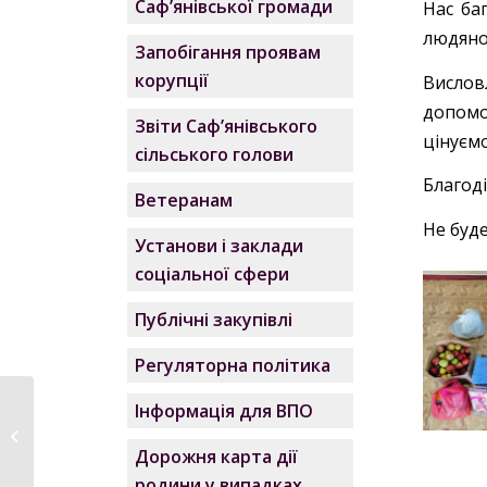
Саф’янівської громади
Нас ба
людянос
Запобігання проявам
корупції
Вислов
допомо
Звіти Саф’янівського
цінуєм
сільського голови
Благоді
Ветеранам
Не буд
Установи і заклади
соціальної сфери
Публічні закупівлі
Регуляторна політика
Інформація для ВПО
Звернення
Саф‘янівського
Дорожня карта дії
сільського голови...
родини у випадках,