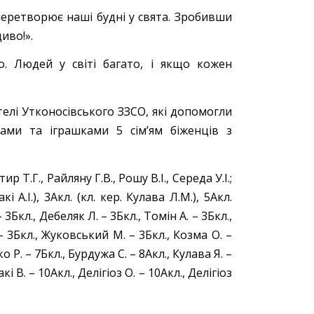
 перетворює наші будні у свята. Зробивши
иво!».
. Людей у світі багато, і якщо кожен
елі Утконосівського ЗЗСО, які допомогли
щами та іграшками 5 сім’ям біженців з
 Т.Г., Райляну Г.В., Рошу В.І., Середа У.І.;
і А.І.), 3Акл. (кл. кер. Кулава Л.М.), 5Акл.
– 3Бкл., Дебеляк Л. – 3Бкл., Томін А. – 3Бкл.,
 – 3Бкл., Жуковський М. – 3Бкл., Козма О. –
о Р. – 7Бкл., Бурдужа С. – 8Акл., Кулава Я. –
кі В. – 10Акл., Делігіоз О. – 10Акл., Делігіоз