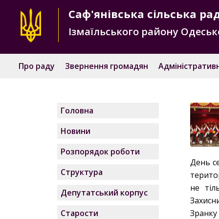
Саф'янівська
сільська ра
Ізмаїльського району
Одесько
Про раду
Звернення громадян
Адміністративн
Головна
Новини
Розпорядок роботи
День се
Структура
терито
не тіл
Депутатський корпус
Захисн
Старости
Зранку