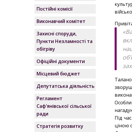
культ
Постійні комісії
військ
Виконавчий комітет
Привіт
«Ва
Захисні споруди,
вкл
Пункти Незламності та
наш
обігріву
об
Офіційні документи
за
Місцевий бюджет
Талано
Депутатська діяльність
звору
викона
Регламент
Особли
Саф’янівської сільської
нагаду
ради
Під час
ціною с
Стратегія розвитку