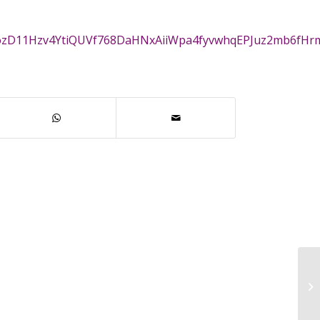
EytozD11Hzv4YtiQUVf768DaHNxAiiWpa4fyvwhqEPJuz2mb6fHr