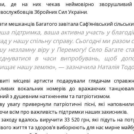
ури, де на них чекав неймовірно зворушливий 
овослужбовців Збройних Сил України.
ати мешканців Багатого завітала Саф’янівський сільськи
ша підтримка, ваша активна участь у благод
ад у нашу спільну справу. Сьогодні ми разом 
у незламну віру у Перемогу! Село Багате ст
’єднуватися в часи випробувань, щоб доп
хищає нашу землю», — зазначила Наталія Тодо
виті місцеві артисти подарували глядачам справжн
шливих вокальних номерів до вражаючих танцювал
ний з душевним натхненням та патріотизмом.
ву увагу привернули патріотичні пісні, які наповнил
ючи всім про важливість підтримки наших захисників.
 заходу вдалось виручити 33 520 грн, які підуть на пот
вого життя та здоров’я виборюють для нас мирне майбут