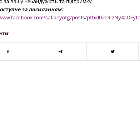
о за вашу небайдужість та підтримку!
оступне за посиланням:
//www.facebook.com/safianyotg/posts/pfbid02e9JzNy4aD
ити: