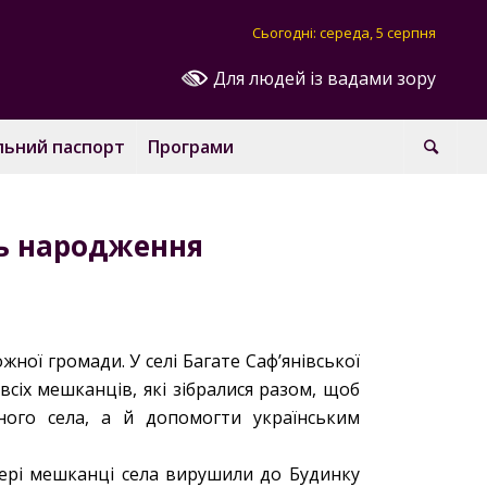
Сьогодні: середа, 5 серпня
Для людей із вадами зору
льний паспорт
Програми
нь народження
ної громади. У селі Багате Саф’янівської
сіх мешканців, які зібралися разом, щоб
ного села, а й допомогти українським
чері мешканці села вирушили до Будинку