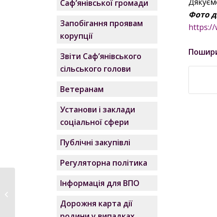
Дякуєм
Саф’янівської громади
Фото д
Запобігання проявам
https:
корупції
Пошир
Звіти Саф’янівського
сільського голови
Ветеранам
Установи і заклади
соціальної сфери
Публічні закупівлі
Регуляторна політика
Інформація для ВПО
Засідання постійної
депутатської комісії...
Дорожня карта дії
родини у випадках,