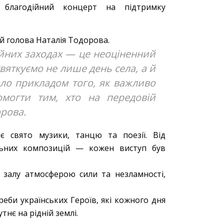
благодійний концерт на підтримку
й голова Наталія Тодорова.
ійних заходах — це неоціненний
святкуємо не лише день села, а й
ало прикладом того, як важливо
омогти тим, хто на передовій
рова.
є свято музики, танцю та поезії. Від
ьних композицій — кожен виступ був
и залу атмосферою сили та незламності,
реби українських Героїв, які кожного дня
нє на рідній землі.