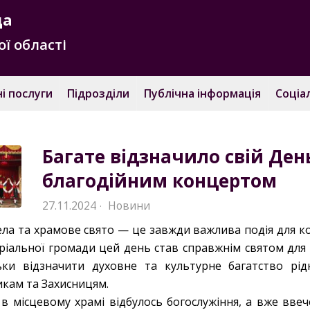
да
ї області
і послуги
Підрозділи
Публічна інформація
Соціа
Багате відзначило свій Де
благодійним концертом
27.11.2024
Новини
·
ла та храмове свято — це завжди важлива подія для кож
ріальної громади цей день став справжнім святом для в
ьки відзначити духовне та культурне багатство рід
икам та Захисницям.
 в місцевому храмі відбулось богослужіння, а вже вве