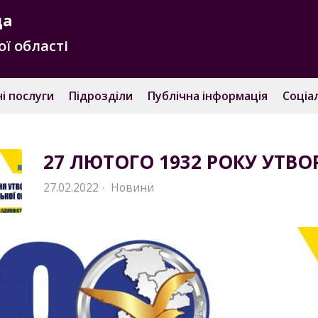
да
ї області
і послуги
Підрозділи
Публічна інформація
Соціа
27 ЛЮТОГО 1932 РОКУ УТВ
27.02.2022
Новини
·