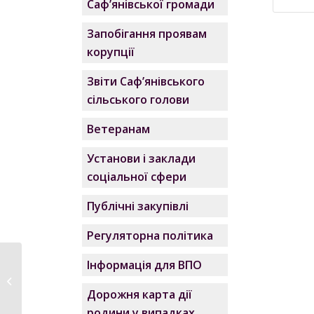
Саф’янівської громади
Запобігання проявам
корупції
Звіти Саф’янівського
сільського голови
Ветеранам
Установи і заклади
соціальної сфери
Публічні закупівлі
Регуляторна політика
Інформація для ВПО
Звернення
Саф’янівського
Дорожня карта дії
сільського голови...
родини у випадках,