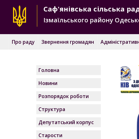
Саф'янівська
сільська ра
Ізмаїльського району
Одесько
Про раду
Звернення громадян
Адміністративн
Головна
Новини
Розпорядок роботи
Структура
Депутатський корпус
Старости